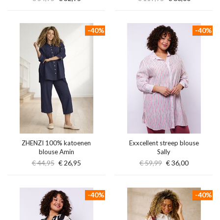
-40%
-40%
ZHENZI 100% katoenen
Exxcellent streep blouse
blouse Amin
Sally
€ 44,95
€ 26,95
€ 59,99
€ 36,00
-40%
-40%