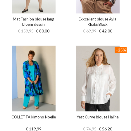
Mat Fashion blouse lang
Exxcellent blouse Ayla
bloem dessin
Khaki/Black
€ 159,95
€ 80,00
€ 69,99
€ 42,00
-25%
COLLETTA kimono Noelle
Yest Curve blouse Halina
€ 119,99
€ 74,95
€ 56,20