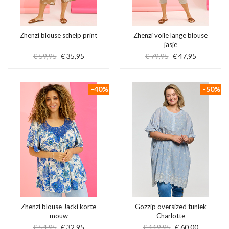
Zhenzi blouse schelp print
Zhenzi voile lange blouse
jasje
€ 59,95
€ 35,95
€ 79,95
€ 47,95
-40%
-50%
Zhenzi blouse Jacki korte
Gozzip oversized tuniek
mouw
Charlotte
€ 54,95
€ 32,95
€ 119,95
€ 60,00