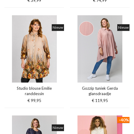
€ 39,99
€ 74,99
Nieuw
Nieuw
Studio blouse Emilie
Gozzip tuniek Gerda
randdessin
glansdraadje
€ 99,95
€ 119,95
-40%
Nieuw