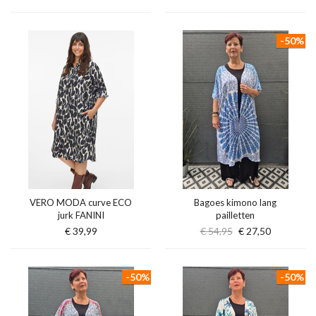
-50%
VERO MODA curve ECO
Bagoes kimono lang
jurk FANINI
pailletten
€ 39,99
€ 54,95
€ 27,50
-50%
-50%