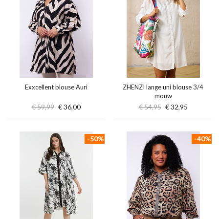
Exxcellent blouse Auri
ZHENZI lange uni blouse 3/4
mouw
€ 59,99
€ 36,00
€ 54,95
€ 32,95
-50%
-40%