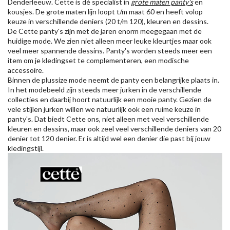
Denderleeuw. Cette is dé specialist in
grote maten panty's
en
kousjes. De grote maten lijn loopt t/m maat 60 en heeft volop
keuze in verschillende deniers (20 t/m 120), kleuren en dessins.
De Cette panty's zijn met de jaren enorm meegegaan met de
huidige mode. We zien niet alleen meer leuke kleurtjes maar ook
veel meer spannende dessins. Panty's worden steeds meer een
item om je kledingset te complementeren, een modische
accessoire.
Binnen de plussize mode neemt de panty een belangrijke plaats in.
In het modebeeld zijn steeds meer jurken in de verschillende
collecties en daarbij hoort natuurlijk een mooie panty. Gezien de
vele stijlen jurken willen we natuurlijk ook een ruime keuze in
panty's. Dat biedt Cette ons, niet alleen met veel verschillende
kleuren en dessins, maar ook zeel veel verschillende deniers van 20
denier tot 120 denier. Er is altijd wel een denier die past bij jouw
kledingstijl.