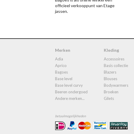
officieel verkooppunt van Etage
jassen.
Merken
Kleding
adia
accessoires
aprico
basis collectie
bagoes
blazers
base level
blouses
base level curvy
bodywarmers
beeren ondergoed
broeken
andere merken...
gilets
betaalmogelijkheden