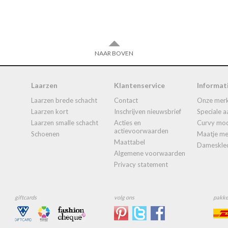
NAAR BOVEN
Laarzen
Klantenservice
Informat
laarzen brede schacht
contact
onze mer
laarzen kort
inschrijven nieuwsbrief
speciale 
laarzen smalle schacht
acties en
curvy mo
actievoorwaarden
schoenen
maatje 
maattabel
dameskle
algemene voorwaarden
privacy statement
giftcards
volg ons
pakke