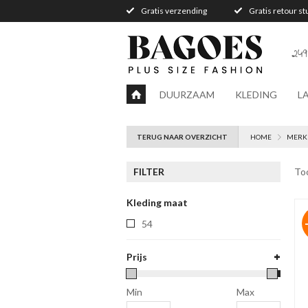
Gratis verzending
Gratis retour s
249
DUURZAAM
KLEDING
L
TERUG NAAR OVERZICHT
HOME
MERK
FILTER
To
Kleding maat
54
Prijs
Min
Max