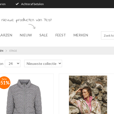
turen
Achteraf betalen
 nieuwe producten van Yest
AARZEN
NIEUW
SALE
FEEST
MERKEN
EN
ETAGE
on
Sale
-51%