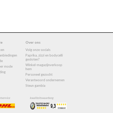
ie
Over ons
ken
volg onze socials
aanbiedingen
paprika, zizzi en bodycelli
gesloten?
de
winkel-magazijnverkoop
meer mode
hem
ding
personeel gezocht
verantwoord ondernemen
steun gambia
tservice
kwaliteitswaarborg