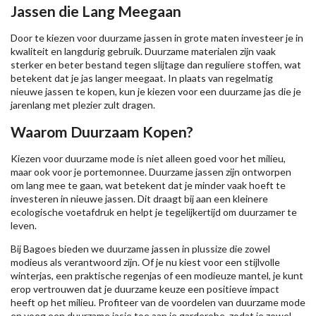
Jassen die Lang Meegaan
Door te kiezen voor duurzame jassen in grote maten investeer je in
kwaliteit en langdurig gebruik. Duurzame materialen zijn vaak
sterker en beter bestand tegen slijtage dan reguliere stoffen, wat
betekent dat je jas langer meegaat. In plaats van regelmatig
nieuwe jassen te kopen, kun je kiezen voor een duurzame jas die je
jarenlang met plezier zult dragen.
Waarom Duurzaam Kopen?
Kiezen voor duurzame mode is niet alleen goed voor het milieu,
maar ook voor je portemonnee. Duurzame jassen zijn ontworpen
om lang mee te gaan, wat betekent dat je minder vaak hoeft te
investeren in nieuwe jassen. Dit draagt bij aan een kleinere
ecologische voetafdruk en helpt je tegelijkertijd om duurzamer te
leven.
Bij Bagoes bieden we duurzame jassen in plussize die zowel
modieus als verantwoord zijn. Of je nu kiest voor een stijlvolle
winterjas, een praktische regenjas of een modieuze mantel, je kunt
erop vertrouwen dat je duurzame keuze een positieve impact
heeft op het milieu. Profiteer van de voordelen van duurzame mode
en voeg een duurzame jasje toe aan je garderobe, zodat je zowel