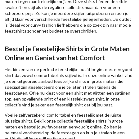
maten tegen aantrekkelijke prijzen. Deze shirts bieden dezelfde
kwaliteit en stijl als de reguliere collectie, maar dan voor een
scherpere prijs. Zo kun je meerdere stijlen uitproberen en ben je
altijd klaar voor verschillende feestelijke gelegenheden. De outlet
is ideaal voor curvy fashion liefhebbers die op zoek zijn naar mooie
feestshirts zonder het budget te overschrijden.
Bestel je Feestelijke Shirts in Grote Maten
Online en Geniet van het Comfort
Het kiezen van de perfecte feestelijke outfit begint met een goed
shirt dat zowel comfortabel als stijlvol is. In onze online winkel vind
je een uitgebreid aanbod feestelijke shirts in grote maten, die
speciaal zijn geselecteerd om je te laten stralen tijdens de
feestdagen. Of je nu kiest voor een shirt met glitter, een satijnen
top, een opvallende print of een klassiek zwart shirt, in onze
collectie vind je zeker een feestelijk shirt dat bij jou past.
Voel je zelfverzekerd, comfortabel en feestelijk met de juiste
plussize shirts. Bekijk onze collectie feestelijke shirts in grote
maten en bestel jouw favorieten eenvoudig online. Zo ben je
helemaal voorbereid op de feestdagen en kun je stralen in een
outfit die bij jouw stijl en figuur past!