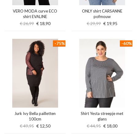
VERO MODA curve ECO
ONLY shirt CARSANNE
shirt EVALINE
pofmouw
€ 26,99
€ 18,90
€ 29,99
€ 19,95
-75%
-60%
Jurk Ivy Bella pailletten
Shirt Yesta streepje met
100cm
glans
€ 49,95
€ 12,50
€ 44,95
€ 18,00