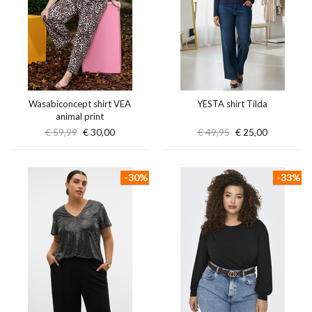
Wasabiconcept shirt VEA
YESTA shirt Tilda
animal print
€ 59,99
€ 30,00
€ 49,95
€ 25,00
-30%
-33%