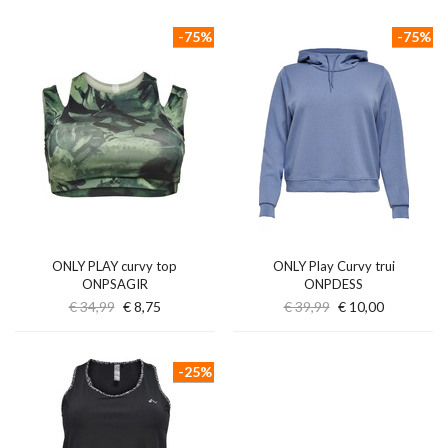
-75%
-75%
ONLY PLAY curvy top
ONLY Play Curvy trui
ONPSAGIR
ONPDESS
€ 34,99
€ 8,75
€ 39,99
€ 10,00
-25%