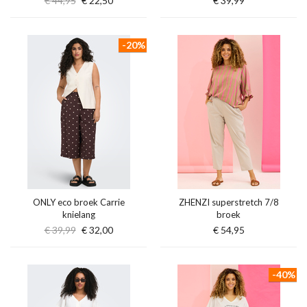
€ 44,95
€ 22,50
€ 39,99
-20%
ONLY eco broek Carrie
ZHENZI superstretch 7/8
knielang
broek
€ 39,99
€ 32,00
€ 54,95
-40%