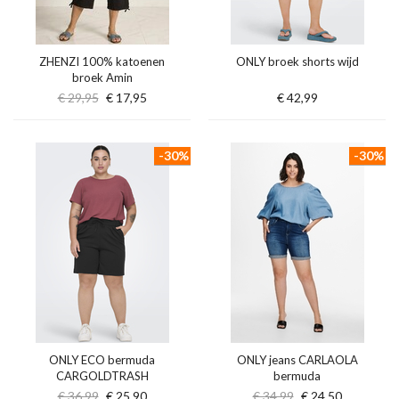
ZHENZI 100% katoenen
ONLY broek shorts wijd
broek Amin
€ 29,95
€ 17,95
€ 42,99
-30%
-30%
ONLY ECO bermuda
ONLY jeans CARLAOLA
CARGOLDTRASH
bermuda
€ 36,99
€ 25,90
€ 34,99
€ 24,50