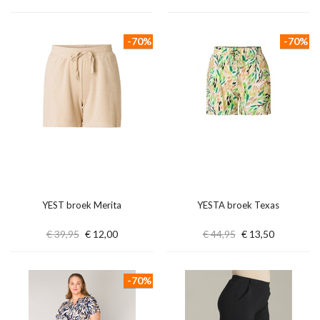
-70%
-70%
YEST broek Merita
YESTA broek Texas
€ 39,95
€ 12,00
€ 44,95
€ 13,50
-70%