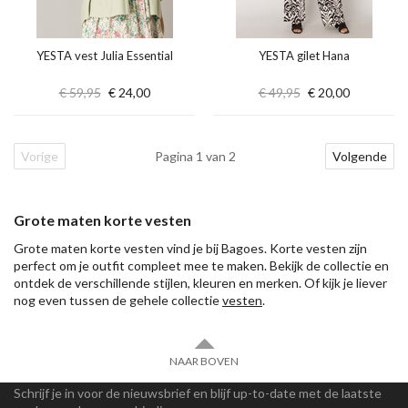
YESTA vest Julia Essential
YESTA gilet Hana
€ 59,95
€ 24,00
€ 49,95
€ 20,00
Vorige
Pagina 1 van 2
Volgende
Grote maten korte vesten
Grote maten korte vesten vind je bij Bagoes. Korte vesten zijn
perfect om je outfit compleet mee te maken. Bekijk de collectie en
ontdek de verschillende stijlen, kleuren en merken. Of kijk je liever
nog even tussen de gehele collectie
vesten
.
NAAR BOVEN
Schrijf je in voor de nieuwsbrief en blijf up-to-date met de laatste