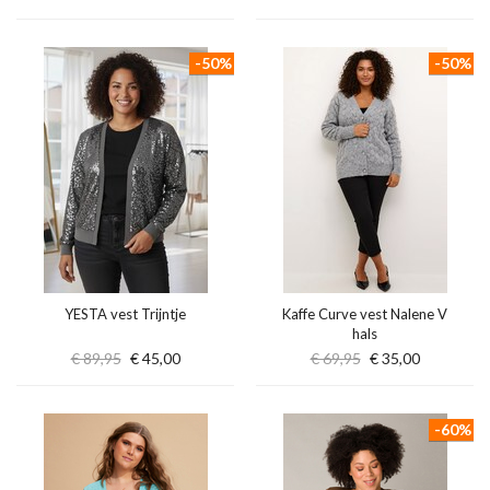
-50%
-50%
YESTA vest Trijntje
Kaffe Curve vest Nalene V
hals
€ 89,95
€ 45,00
€ 69,95
€ 35,00
-60%