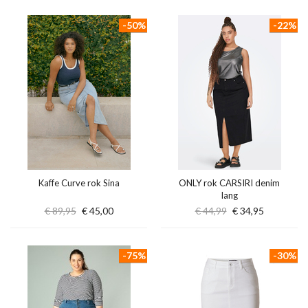
-50%
-22%
Kaffe Curve rok Sina
ONLY rok CARSIRI denim
lang
€ 89,95
€ 45,00
€ 44,99
€ 34,95
-75%
-30%