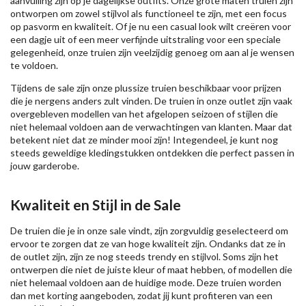
aanvulling zijn op je dagelijkse outfits. Onze grote maten truien zijn
ontworpen om zowel stijlvol als functioneel te zijn, met een focus
op pasvorm en kwaliteit. Of je nu een casual look wilt creëren voor
een dagje uit of een meer verfijnde uitstraling voor een speciale
gelegenheid, onze truien zijn veelzijdig genoeg om aan al je wensen
te voldoen.
Tijdens de sale zijn onze plussize truien beschikbaar voor prijzen
die je nergens anders zult vinden. De truien in onze outlet zijn vaak
overgebleven modellen van het afgelopen seizoen of stijlen die
niet helemaal voldoen aan de verwachtingen van klanten. Maar dat
betekent niet dat ze minder mooi zijn! Integendeel, je kunt nog
steeds geweldige kledingstukken ontdekken die perfect passen in
jouw garderobe.
Kwaliteit en Stijl in de Sale
De truien die je in onze sale vindt, zijn zorgvuldig geselecteerd om
ervoor te zorgen dat ze van hoge kwaliteit zijn. Ondanks dat ze in
de outlet zijn, zijn ze nog steeds trendy en stijlvol. Soms zijn het
ontwerpen die niet de juiste kleur of maat hebben, of modellen die
niet helemaal voldoen aan de huidige mode. Deze truien worden
dan met korting aangeboden, zodat jij kunt profiteren van een