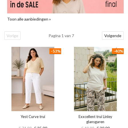
Toon alle aanbiedingen »
Vorige
Pagina 1 van 7
Volgende
-53%
-40%
Yest Curve trui
Exxcellent trui Linley
glansgaren