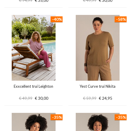
€ 74,99
€ 35,00
€ 49,99
€ 30,00
-40%
-58%
Exxcellent trui Leighton
Yest Curve trui Nikita
€ 49,99
€ 30,00
€ 59,99
€ 24,95
-35%
-35%