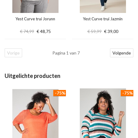
Yest Curve trui Jorunn
Yest Curve trui Jazmin
€ 74,99
€ 48,75
€ 59,99
€ 39,00
Vorige
Pagina 1 van 7
Volgende
Uitgelichte producten
-75%
-75%