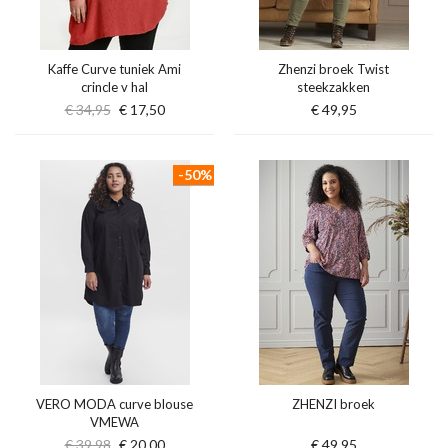
Kaffe Curve tuniek Ami
Zhenzi broek Twist
crincle v hal
steekzakken
€ 34,95
€ 17,50
€ 49,95
-50%
VERO MODA curve blouse
ZHENZI broek
VMEWA
€ 39,98
€ 20,00
€ 49,95