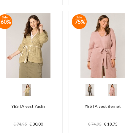
Sale
Sale
-60%
-75%
YESTA vest Yaslin
YESTA vest Bernet
€ 74,95
€ 30,00
€ 74,95
€ 18,75