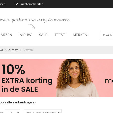
turen
Achteraf betalen
nieuwe producten van Only Carmakoma
AARZEN
NIEUW
SALE
FEEST
MERKEN
NG
OUTLET
VESTEN
oon alle aanbiedingen »
on