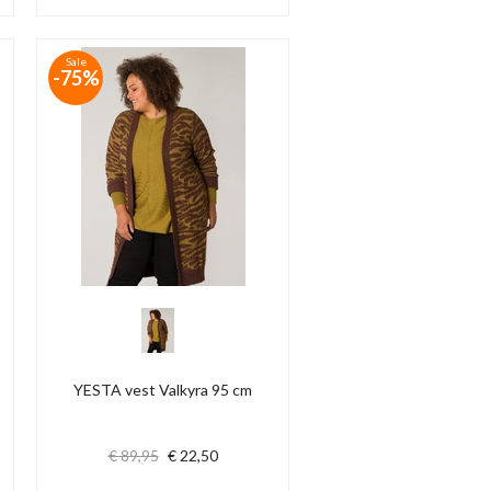
Sale
-75%
YESTA vest Valkyra 95 cm
€ 89,95
€ 22,50