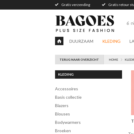
Gratis verzending
Gratis retour s
6 
DUURZAAM
KLEDING
L
TERUG NAAR OVERZICHT
HOME
KLEDI
KLEDING
accessoires
Basis collectie
blazers
blouses
T
bodywarmers
broeken
To