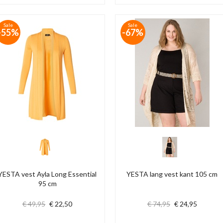
Sale
Sale
-55%
-67%
YESTA vest Ayla Long Essential
YESTA lang vest kant 105 cm
95 cm
€ 49,95
€ 22,50
€ 74,95
€ 24,95