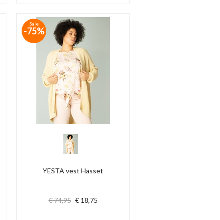
Sale
-75%
YESTA vest Hasset
€ 74,95
€ 18,75