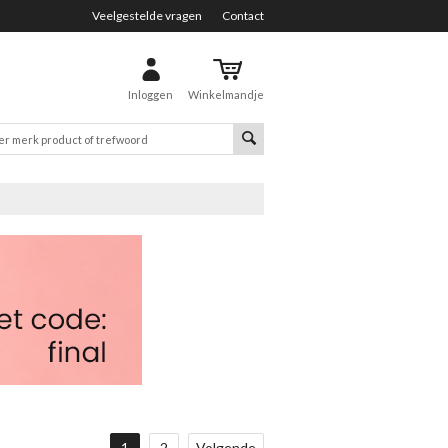
Veelgestelde vragen
Contact
Inloggen
Winkelmandje
1
2
Volgende