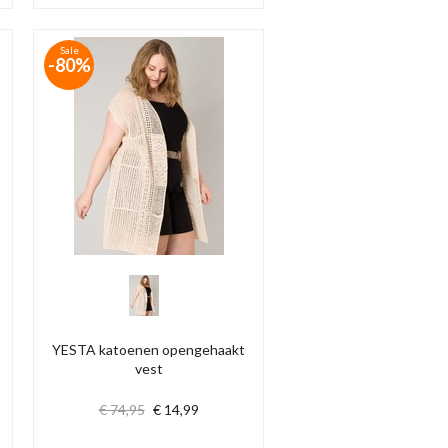
Sale
-80%
YESTA katoenen opengehaakt
vest
€ 74,95
€ 14,99