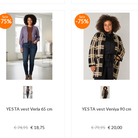
Sale
Sale
-75%
-75%
YESTA vest Verla 65 cm
YESTA vest Veniya 90 cm
€ 74,95
€ 18,75
€ 79,95
€ 20,00