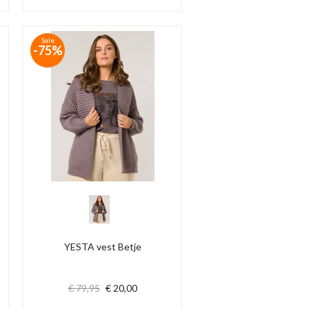
Sale
-75%
YESTA vest Betje
€ 79,95
€ 20,00