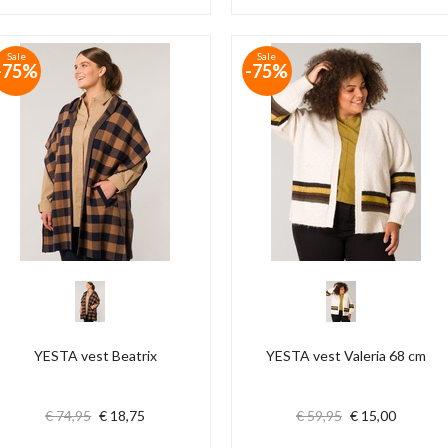
Sale
Sale
-75%
-75%
YESTA vest Beatrix
YESTA vest Valeria 68 cm
€ 74,95
€ 18,75
€ 59,95
€ 15,00