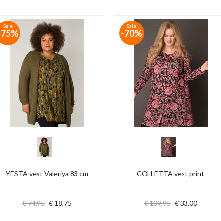
Sale
Sale
-75%
-70%
YESTA vest Valeriya 83 cm
COLLETTA vest print
€ 74,95
€ 18,75
€ 109,95
€ 33,00