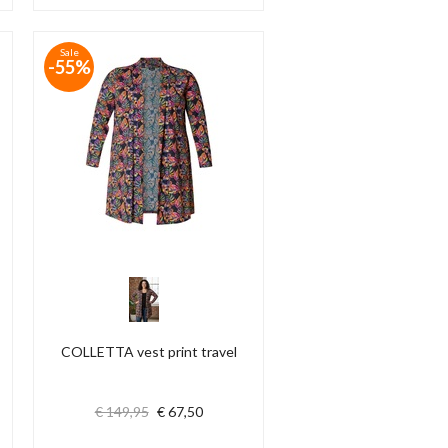
Sale
-55%
COLLETTA vest print travel
€ 149,95
€ 67,50