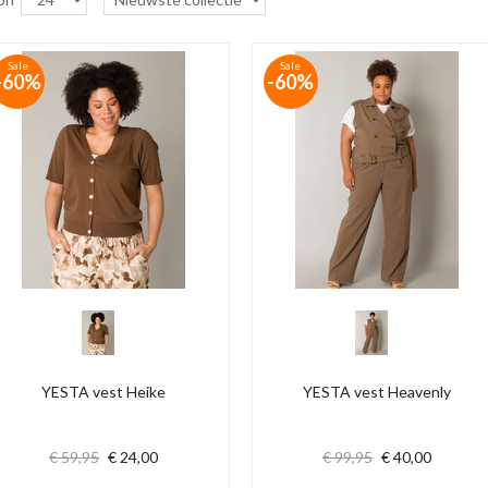
Sale
Sale
-60%
-60%
YESTA vest Heike
YESTA vest Heavenly
€ 59,95
€ 24,00
€ 99,95
€ 40,00