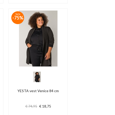
Sale
-75%
YESTA vest Venice 84 cm
€ 74,95
€ 18,75