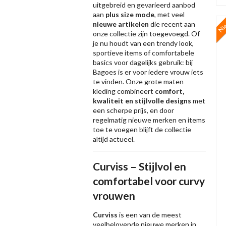
uitgebreid en gevarieerd aanbod
aan
plus size mode
, met veel
Ni
nieuwe artikelen
die recent aan
onze collectie zijn toegevoegd. Of
je nu houdt van een trendy look,
sportieve items of comfortabele
basics voor dagelijks gebruik: bij
Bagoes is er voor iedere vrouw iets
te vinden. Onze grote maten
kleding combineert
comfort,
kwaliteit en stijlvolle designs
met
een scherpe prijs, en door
regelmatig nieuwe merken en items
toe te voegen blijft de collectie
altijd actueel.
Curviss – Stijlvol en
comfortabel voor curvy
vrouwen
Curviss
is een van de meest
veelbelovende nieuwe merken in