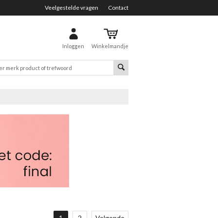
Veelgestelde vragen
Contact
Inloggen
Winkelmandje
1
2
Volgende