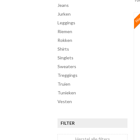
jeans
jurken
Ni
leggings
riemen
rokken
shirts
singlets
sweaters
treggings
truien
tunieken
vesten
FILTER
Herstel alle filters