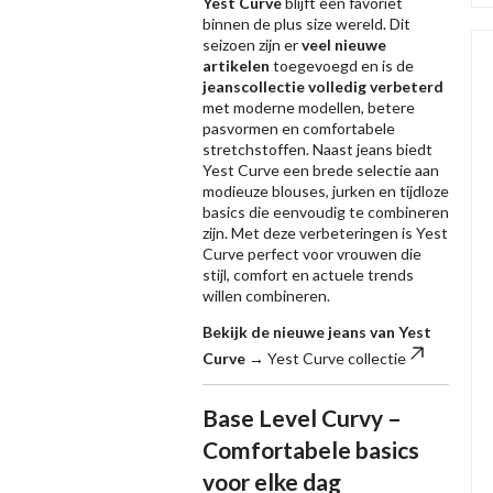
Yest Curve
blijft een favoriet
binnen de plus size wereld. Dit
seizoen zijn er
veel nieuwe
artikelen
toegevoegd en is de
jeanscollectie volledig verbeterd
met moderne modellen, betere
pasvormen en comfortabele
stretchstoffen. Naast jeans biedt
Yest Curve een brede selectie aan
modieuze blouses, jurken en tijdloze
basics die eenvoudig te combineren
zijn. Met deze verbeteringen is Yest
Curve perfect voor vrouwen die
stijl, comfort en actuele trends
willen combineren.
Bekijk de nieuwe jeans van Yest
Curve →
Yest Curve collectie
Base Level Curvy –
Comfortabele basics
voor elke dag