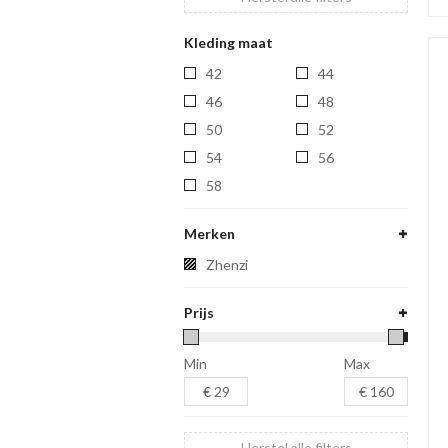
Kleding maat
42
44
46
48
50
52
54
56
58
Merken
zhenzi
Prijs
Min
Max
Herstel alle filters