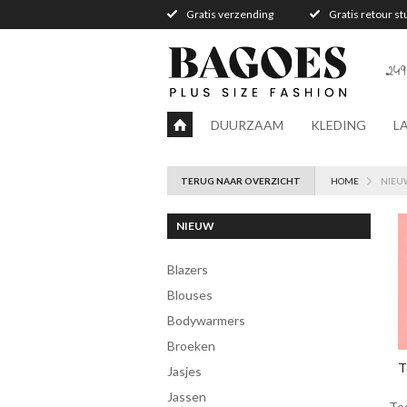
Gratis verzending
Gratis retour s
249
DUURZAAM
KLEDING
L
TERUG NAAR OVERZICHT
HOME
NIEU
NIEUW
blazers
blouses
bodywarmers
broeken
T
jasjes
jassen
To