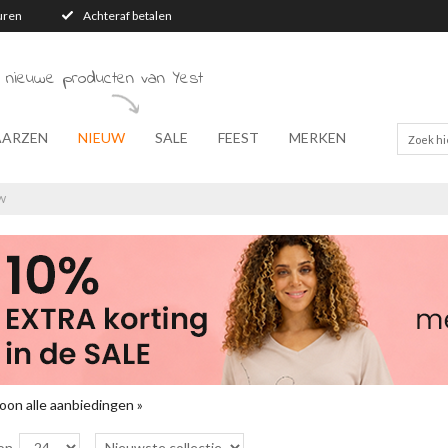
turen
Achteraf betalen
 nieuwe producten van Yest
AARZEN
NIEUW
SALE
FEEST
MERKEN
W
oon alle aanbiedingen »
on