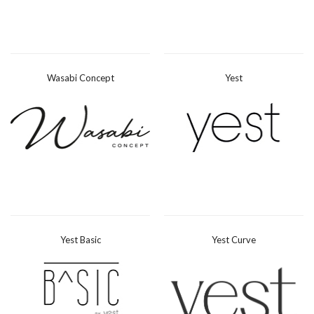
Wasabi Concept
Yest
Yest Basic
Yest Curve