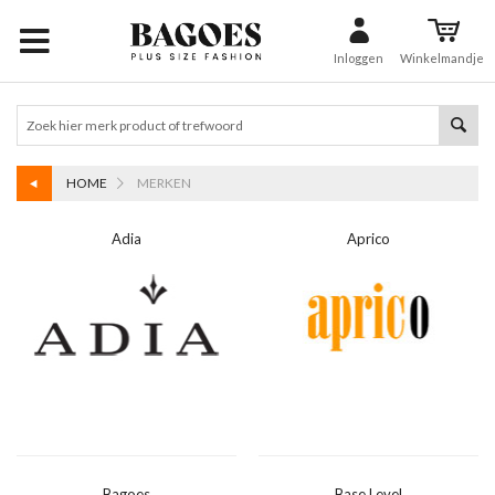
Inloggen
Winkelmandje
HOME
MERKEN
Adia
Aprico
Bagoes
Base Level