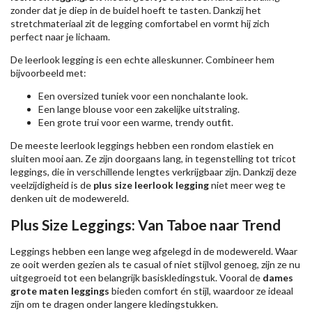
zonder dat je diep in de buidel hoeft te tasten. Dankzij het
stretchmateriaal zit de legging comfortabel en vormt hij zich
perfect naar je lichaam.
De leerlook legging is een echte alleskunner. Combineer hem
bijvoorbeeld met:
Een oversized tuniek voor een nonchalante look.
Een lange blouse voor een zakelijke uitstraling.
Een grote trui voor een warme, trendy outfit.
De meeste leerlook leggings hebben een rondom elastiek en
sluiten mooi aan. Ze zijn doorgaans lang, in tegenstelling tot tricot
leggings, die in verschillende lengtes verkrijgbaar zijn. Dankzij deze
veelzijdigheid is de
plus size leerlook legging
niet meer weg te
denken uit de modewereld.
Plus Size Leggings: Van Taboe naar Trend
Leggings hebben een lange weg afgelegd in de modewereld. Waar
ze ooit werden gezien als te casual of niet stijlvol genoeg, zijn ze nu
uitgegroeid tot een belangrijk basiskledingstuk. Vooral de
dames
grote maten leggings
bieden comfort én stijl, waardoor ze ideaal
zijn om te dragen onder langere kledingstukken.