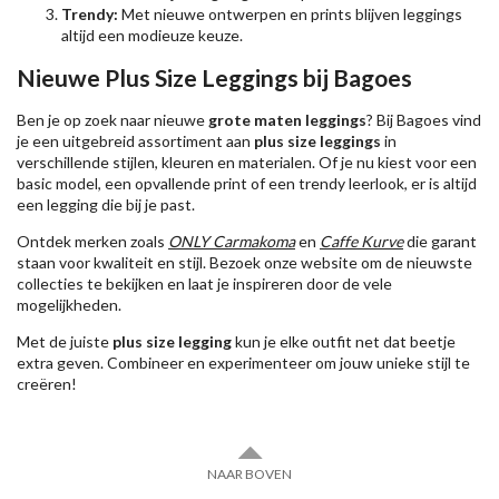
Trendy:
Met nieuwe ontwerpen en prints blijven leggings
altijd een modieuze keuze.
Nieuwe Plus Size Leggings bij Bagoes
Ben je op zoek naar nieuwe
grote maten leggings
? Bij Bagoes vind
je een uitgebreid assortiment aan
plus size leggings
in
verschillende stijlen, kleuren en materialen. Of je nu kiest voor een
basic model, een opvallende print of een trendy leerlook, er is altijd
een legging die bij je past.
Ontdek merken zoals
ONLY Carmakoma
en
Caffe Kurve
die garant
staan voor kwaliteit en stijl. Bezoek onze website om de nieuwste
collecties te bekijken en laat je inspireren door de vele
mogelijkheden.
Met de juiste
plus size legging
kun je elke outfit net dat beetje
extra geven. Combineer en experimenteer om jouw unieke stijl te
creëren!
NAAR BOVEN