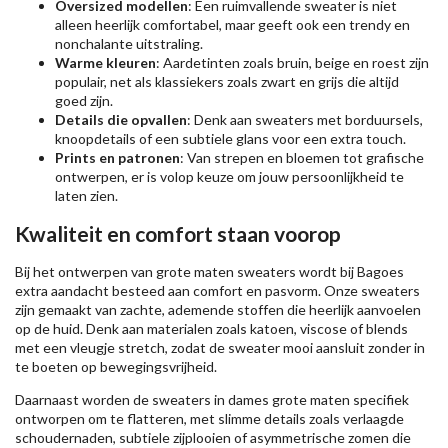
Oversized modellen
: Een ruimvallende sweater is niet
alleen heerlijk comfortabel, maar geeft ook een trendy en
nonchalante uitstraling.
Warme kleuren
: Aardetinten zoals bruin, beige en roest zijn
populair, net als klassiekers zoals zwart en grijs die altijd
goed zijn.
Details die opvallen
: Denk aan sweaters met borduursels,
knoopdetails of een subtiele glans voor een extra touch.
Prints en patronen
: Van strepen en bloemen tot grafische
ontwerpen, er is volop keuze om jouw persoonlijkheid te
laten zien.
Kwaliteit en comfort staan voorop
Bij het ontwerpen van grote maten sweaters wordt bij Bagoes
extra aandacht besteed aan comfort en pasvorm. Onze sweaters
zijn gemaakt van zachte, ademende stoffen die heerlijk aanvoelen
op de huid. Denk aan materialen zoals katoen, viscose of blends
met een vleugje stretch, zodat de sweater mooi aansluit zonder in
te boeten op bewegingsvrijheid.
Daarnaast worden de sweaters in dames grote maten specifiek
ontworpen om te flatteren, met slimme details zoals verlaagde
schoudernaden, subtiele zijplooien of asymmetrische zomen die