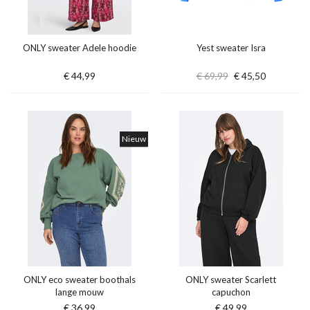
ONLY sweater Adele hoodie
Yest sweater Isra
€ 44,99
€ 69,99
€ 45,50
Nieuw
ONLY eco sweater boothals
ONLY sweater Scarlett
lange mouw
capuchon
€ 36,99
€ 49,99