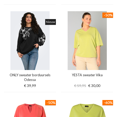
-50%
Nieuw
ONLY sweater borduursels
YESTA sweater Vika
Odessa
€ 39,99
€ 59,95
€ 30,00
-50%
-60%