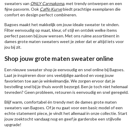
sweaters van
ONLY Carmakoma
, met trendy ontwerpen en een
fijne pasvorm. Ook
Caffe Kurve
biedt prachtige exemplaren die
comfort en design perfect combineren.
Bagoes maakt het makkelijk om jouw ideale sweater te vinden.
Filter eenvoudig op maat, kleur, of stijl en ontdek welke items
perfect passen bij jouw wensen. Met ons ruime assortiment in
dames grote maten sweaters weet je zeker dat er altijd iets voor
jou bij zit.
Shop jouw grote maten sweater online
Een nieuwe sweater shop je eenvoudig en snel online bij Bagoes.
Laat je inspireren door ons veelzijdige aanbod en voeg jouw
favorieten toe aan je winkelmandje. We zorgen ervoor dat je
bestelling snel bij je thuis wordt bezorgd. Ben je toch niet helemaal
tevreden? Geen probleem, retouren is eenvoudig en snel geregeld.
Blijf warm, comfortabel én trendy met de dames grote maten
sweaters van Bagoes. Of je nu gaat voor een basic model of een
echte statement piece, je vindt het allemaal in onze collectie. Start
jouw zoektocht vandaag nog en geef je garderobe een stijlvolle
upgrade!