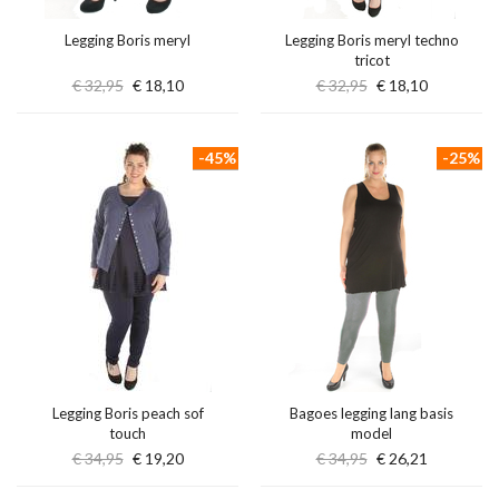
Legging Boris meryl
Legging Boris meryl techno
tricot
€ 32,95
€ 18,10
€ 32,95
€ 18,10
-45%
-25%
Legging Boris peach sof
Bagoes legging lang basis
touch
model
€ 34,95
€ 19,20
€ 34,95
€ 26,21