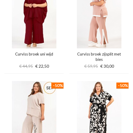
Curviss broek uni wijd
Curviss broek zijsplit met
bies
€ 44,95
€ 22,50
€ 59,95
€ 30,00
-50%
-50%