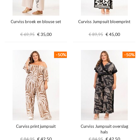
Curviss broek en blouse set
Curviss Jumpsuit bloemprint
€ 69,95
€ 35,00
€ 89,95
€ 45,00
-50%
-50%
Curviss print jumpsuit
Curviss Jumpsuit overslag
hals
€ 84,95
€ 42,50
€ 84,95
€ 42,50