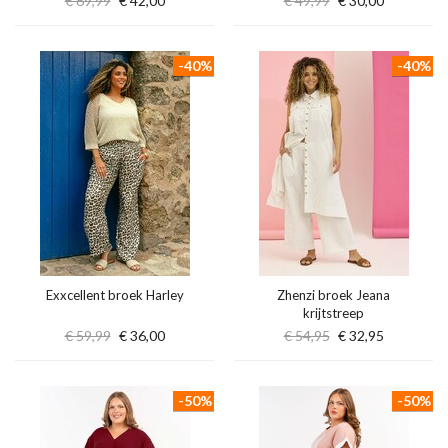
€ 69,99
€ 42,00
€ 49,99
€ 30,00
-40%
-40%
Exxcellent broek Harley
Zhenzi broek Jeana
krijtstreep
€ 59,99
€ 36,00
€ 54,95
€ 32,95
-50%
-50%