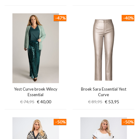
-47%
-40%
Yest Curve broek Wincy
Broek Sara Essential Yest
Essential
Curve
€ 74,95
€ 40,00
€ 89,95
€ 53,95
-50%
-50%