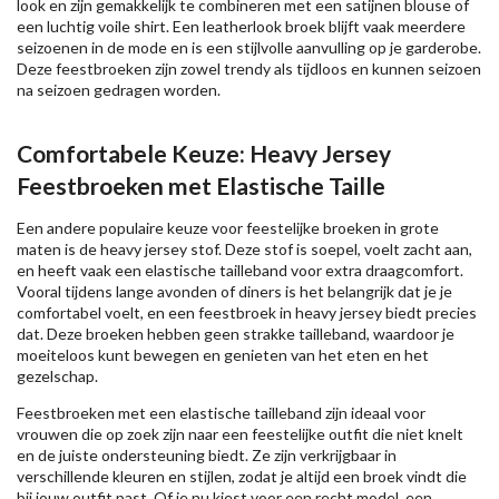
look en zijn gemakkelijk te combineren met een satijnen blouse of
een luchtig voile shirt. Een leatherlook broek blijft vaak meerdere
seizoenen in de mode en is een stijlvolle aanvulling op je garderobe.
Deze feestbroeken zijn zowel trendy als tijdloos en kunnen seizoen
na seizoen gedragen worden.
Comfortabele Keuze: Heavy Jersey
Feestbroeken met Elastische Taille
Een andere populaire keuze voor feestelijke broeken in grote
maten is de heavy jersey stof. Deze stof is soepel, voelt zacht aan,
en heeft vaak een elastische tailleband voor extra draagcomfort.
Vooral tijdens lange avonden of diners is het belangrijk dat je je
comfortabel voelt, en een feestbroek in heavy jersey biedt precies
dat. Deze broeken hebben geen strakke tailleband, waardoor je
moeiteloos kunt bewegen en genieten van het eten en het
gezelschap.
Feestbroeken met een elastische tailleband zijn ideaal voor
vrouwen die op zoek zijn naar een feestelijke outfit die niet knelt
en de juiste ondersteuning biedt. Ze zijn verkrijgbaar in
verschillende kleuren en stijlen, zodat je altijd een broek vindt die
bij jouw outfit past. Of je nu kiest voor een recht model, een