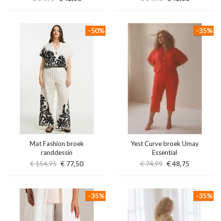
-50%
-35%
Mat Fashion broek
Yest Curve broek Umay
randdessin
Essential
€ 154,95
€ 77,50
€ 74,99
€ 48,75
-35%
-35%