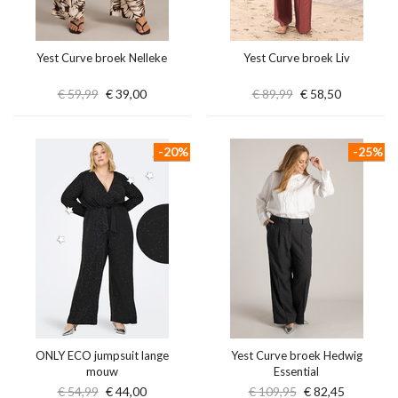
Yest Curve broek Nelleke
Yest Curve broek Liv
€ 59,99
€ 39,00
€ 89,99
€ 58,50
-20%
-25%
ONLY ECO jumpsuit lange
Yest Curve broek Hedwig
mouw
Essential
€ 54,99
€ 44,00
€ 109,95
€ 82,45