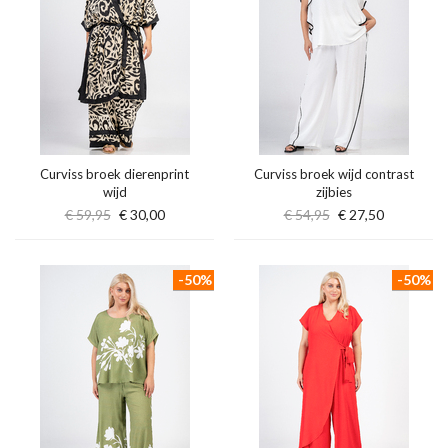
Curviss broek dierenprint
Curviss broek wijd contrast
wijd
zijbies
€ 59,95
€ 30,00
€ 54,95
€ 27,50
-50%
-50%