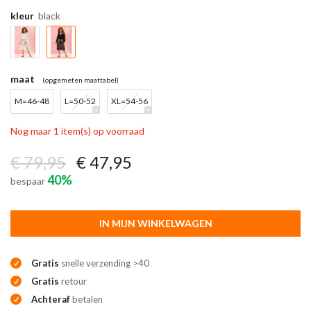
kleur
black
maat
(opgemeten maattabel)
M=46-48
L=50-52
XL=54-56
Nog maar 1 item(s) op voorraad
€ 79,95
€ 47,95
40%
bespaar
IN MIJN WINKELWAGEN
Gratis
snelle verzending >40
Gratis
retour
Achteraf
betalen