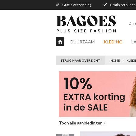
Gratis verzending
Gratis retour s
2 n
DUURZAAM
KLEDING
L
TERUG NAAR OVERZICHT
HOME
KLEDI
Toon alle aanbiedingen »