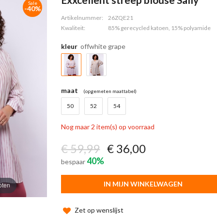
Sale
-40%
Artikelnummer:
26ZQE21
Kwaliteit:
85% gerecycled katoen, 15% polyamide
kleur
offwhite grape
maat
(opgemeten maattabel)
50
52
54
Nog maar 2 item(s) op voorraad
€ 59,99
€ 36,00
40%
bespaar
IN MIJN WINKELWAGEN
oten
Zet op wenslijst