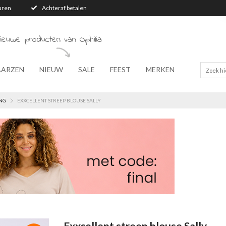
turen
Achteraf betalen
ieuwe producten van Ophilia
AARZEN
NIEUW
SALE
FEEST
MERKEN
NG
EXXCELLENT STREEP BLOUSE SALLY
Exxcellent streep blouse Sally