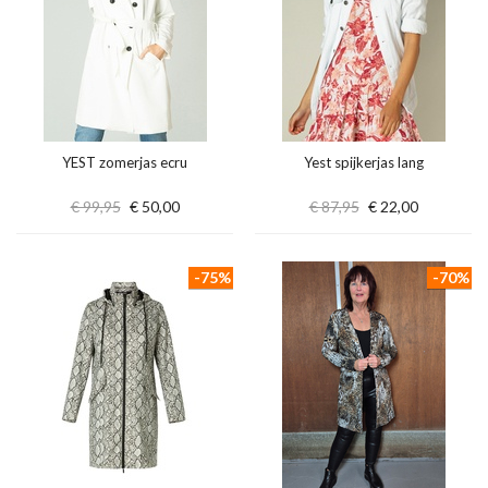
YEST zomerjas ecru
Yest spijkerjas lang
€ 99,95
€ 50,00
€ 87,95
€ 22,00
-75%
-70%