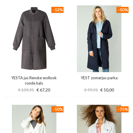
-52%
-50%
YESTA jas Renske wollook
YEST zomerjas parka
ronde hals
€ 139,95
€ 67,20
€ 99,95
€ 50,00
-50%
-75%