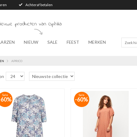
turen
Achteraf betalen
ieuwe producten van Ophilia
AARZEN
NIEUW
SALE
FEEST
MERKEN
EN
APRICO
on
Sale
Sale
-60%
-60%