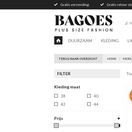
Gratis verzending
Gratis retour s
2 n
DUURZAAM
KLEDING
L
TERUG NAAR OVERZICHT
HOME
MERK
FILTER
To
Kleding maat
38
40
42
44
Prijs