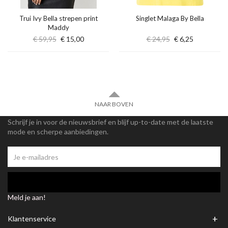
Trui Ivy Bella strepen print
Singlet Malaga By Bella
Maddy
€ 59,95
€ 15,00
€ 24,95
€ 6,25
NAAR BOVEN
Schrijf je in voor de nieuwsbrief en blijf up-to-date met de laatste
mode en scherpe aanbiedingen.
Meld je aan!
+
Klantenservice