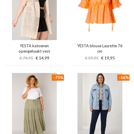
YESTA katoenen
YESTA blouse Laurette 76
opengehaakt vest
cm
€ 74,95
€ 14,99
€ 59,95
€ 19,95
-75%
-66%