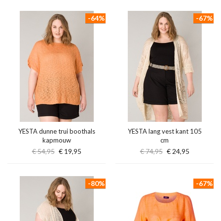
-64%
-67%
YESTA dunne trui boothals
YESTA lang vest kant 105
kapmouw
cm
€ 54,95
€ 19,95
€ 74,95
€ 24,95
-80%
-67%