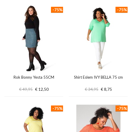
-75%
-75%
Rok Bonny Yesta 55CM
Shirt Eslem IVY BELLA 75 cm
€ 49,95
€ 12,50
€ 34,95
€ 8,75
-75%
-75%