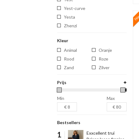
yest-curve
Ni
yesta
zhenzi
Kleur
Animal
Oranje
Rood
Roze
Zand
Zilver
Prijs
Min
Max
Bestsellers
Exxcellent trui