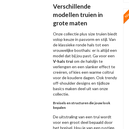
Verschillende
Ni
modellen truien in
grote maten
Onze collectie plus size truien biedt
volop keuze in pasvorm en stijl. Van
de klassieke ronde hals tot een
vrouwelijke boothals: er is altijd een
model dat bij jou past. Ga voor een
V-hals trui
om de halslijn te
verlengen en een slanker effect te
creëren, of kies een warme coltrui
voor de koudere dagen. Ook trendy
off-shoulder designs en tijdloze
basics maken deel uit van onze
collectie.
Breisels en structuren die jouw look
bepalen
De uitstraling van een trui wordt
voor een groot deel bepaald door
het breisel. Hou je van een rustige,