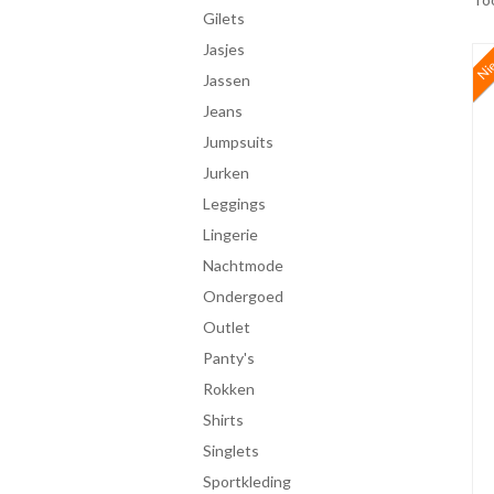
gilets
jasjes
Ni
jassen
jeans
jumpsuits
jurken
leggings
lingerie
Nachtmode
ondergoed
Outlet
panty's
rokken
shirts
singlets
Sportkleding