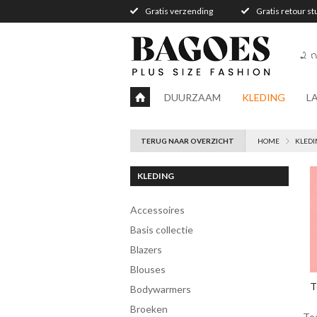
Gratis verzending
Gratis retour s
2 n
DUURZAAM
KLEDING
L
TERUG NAAR OVERZICHT
HOME
KLEDI
KLEDING
accessoires
Basis collectie
blazers
blouses
T
bodywarmers
broeken
To