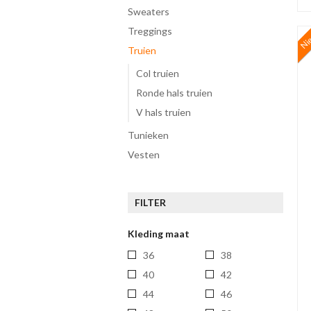
sweaters
treggings
Ni
truien
Col truien
Ronde hals truien
V hals truien
tunieken
vesten
FILTER
Kleding maat
36
38
40
42
44
46