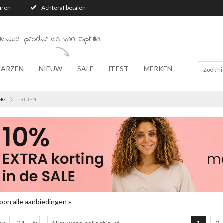
turen
Achteraf betalen
ieuwe producten van Ophilia
AARZEN
NIEUW
SALE
FEEST
MERKEN
NG
TRUIEN
oon alle aanbiedingen »
on
1
2