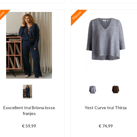
euw
Nieuw
Exxcellent trui Briona losse
Yest Curve trui Thirza
franjes
€ 59,99
€ 74,99