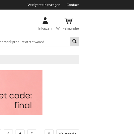
Veelgestelde vragen
Contact
Inloggen
Winkelmandje
3
4
5
...
9
Volgende