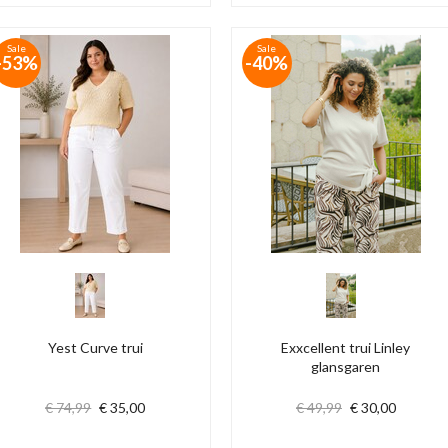
Sale
Sale
-53%
-40%
Yest Curve trui
Exxcellent trui Linley
glansgaren
€ 74,99
€ 35,00
€ 49,99
€ 30,00