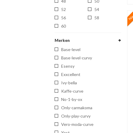
48
50
52
54
Ni
56
58
60
Merken
base-level
base-level-curvy
esensy
exxcellent
ivy-bella
kaffe-curve
no-1-by-ox
only-carmakoma
only-play-curvy
vero-moda-curve
yest