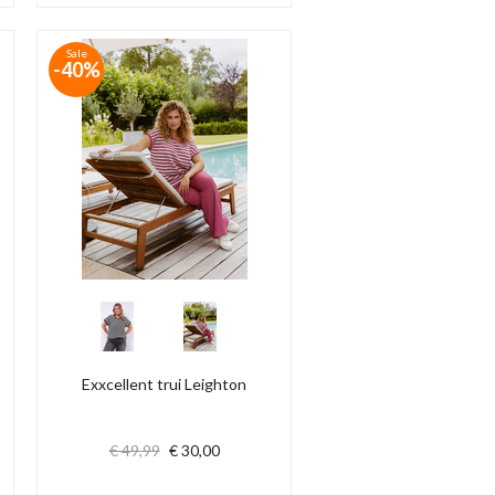
Sale
-40%
Exxcellent trui Leighton
€ 49,99
€ 30,00