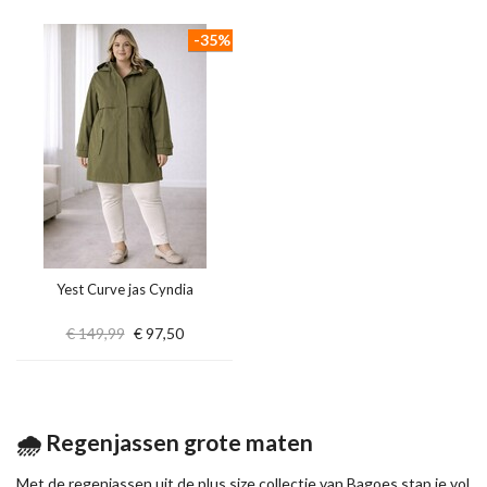
-35%
Yest Curve jas Cyndia
€ 149,99
€ 97,50
🌧️ Regenjassen grote maten
Met de regenjassen uit de plus size collectie van Bagoes stap je vol