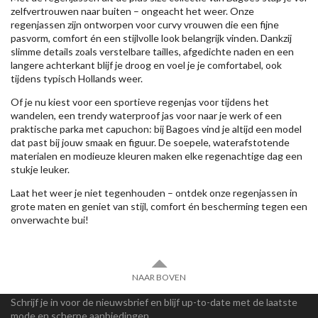
zelfvertrouwen naar buiten – ongeacht het weer. Onze
regenjassen zijn ontworpen voor curvy vrouwen die een fijne
pasvorm, comfort én een stijlvolle look belangrijk vinden. Dankzij
slimme details zoals verstelbare tailles, afgedichte naden en een
langere achterkant blijf je droog en voel je je comfortabel, ook
tijdens typisch Hollands weer.
Of je nu kiest voor een sportieve regenjas voor tijdens het
wandelen, een trendy waterproof jas voor naar je werk of een
praktische parka met capuchon: bij Bagoes vind je altijd een model
dat past bij jouw smaak en figuur. De soepele, waterafstotende
materialen en modieuze kleuren maken elke regenachtige dag een
stukje leuker.
Laat het weer je niet tegenhouden – ontdek onze regenjassen in
grote maten en geniet van stijl, comfort én bescherming tegen een
onverwachte bui!
NAAR BOVEN
Schrijf je in voor de nieuwsbrief en blijf up-to-date met de laatste
mode en scherpe aanbiedingen.