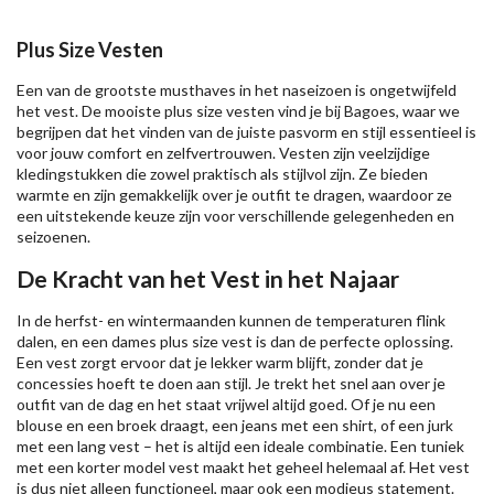
Plus Size Vesten
Een van de grootste musthaves in het naseizoen is ongetwijfeld
het vest. De mooiste plus size vesten vind je bij Bagoes, waar we
begrijpen dat het vinden van de juiste pasvorm en stijl essentieel is
voor jouw comfort en zelfvertrouwen. Vesten zijn veelzijdige
kledingstukken die zowel praktisch als stijlvol zijn. Ze bieden
warmte en zijn gemakkelijk over je outfit te dragen, waardoor ze
een uitstekende keuze zijn voor verschillende gelegenheden en
seizoenen.
De Kracht van het Vest in het Najaar
In de herfst- en wintermaanden kunnen de temperaturen flink
dalen, en een dames plus size vest is dan de perfecte oplossing.
Een vest zorgt ervoor dat je lekker warm blijft, zonder dat je
concessies hoeft te doen aan stijl. Je trekt het snel aan over je
outfit van de dag en het staat vrijwel altijd goed. Of je nu een
blouse en een broek draagt, een jeans met een shirt, of een jurk
met een lang vest – het is altijd een ideale combinatie. Een tuniek
met een korter model vest maakt het geheel helemaal af. Het vest
is dus niet alleen functioneel, maar ook een modieus statement.