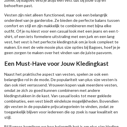
zomer, bij Bagoes vind je altijd een vest dat bij jouw stijl en
behoeften past.
Vesten zijn niet alleen functioneel, maar ook een belangrijk
onderdeel van je garderobe. Ze bieden de perfecte balans tussen
comfort en stijl en zijn makkelijk te combineren met bijna elke
outfit. Of je nu kiest voor een casual look met een jeans en een t-
shirt, of een iets formelere uitstraling met een jurk en een lang
vest, het vest is het perfecte kledingstuk om je look compleet te
maken. En met de vele mooie plus size opties bij Bagoes, hoef je je
geen zorgen te maken over het vinden van de juiste pasvorm.
Een Must-Have voor Jouw Kledingkast
Naast het praktische aspect van vesten, spelen ze ook een
belangrijke rol in de mode. De populariteit van plus size vesten is
dan ook niet verrassend. Vrouwen kopen vaak meerdere vesten,
omdat ze zich zo goed kunnen combineren met andere
kledingstukken in de kast. Van casual looks tot meer geklede
combinaties, een vest biedt eindeloze mogelijkheden. Bovendien
zijn vesten in de populaire prijscategorieën te vinden, zodat ze
toegankelijk blijven voor iedereen die op zoek is naar kwaliteit en
stijl.
Bij Bagoes begrijpen we hoe belangrijk het is om plus size kleding