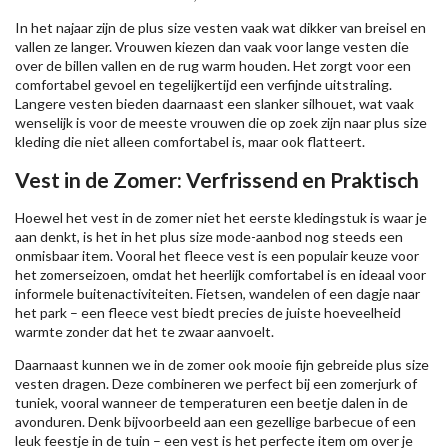
In het najaar zijn de plus size vesten vaak wat dikker van breisel en
vallen ze langer. Vrouwen kiezen dan vaak voor lange vesten die
over de billen vallen en de rug warm houden. Het zorgt voor een
comfortabel gevoel en tegelijkertijd een verfijnde uitstraling.
Langere vesten bieden daarnaast een slanker silhouet, wat vaak
wenselijk is voor de meeste vrouwen die op zoek zijn naar plus size
kleding die niet alleen comfortabel is, maar ook flatteert.
Vest in de Zomer: Verfrissend en Praktisch
Hoewel het vest in de zomer niet het eerste kledingstuk is waar je
aan denkt, is het in het plus size mode-aanbod nog steeds een
onmisbaar item. Vooral het fleece vest is een populair keuze voor
het zomerseizoen, omdat het heerlijk comfortabel is en ideaal voor
informele buitenactiviteiten. Fietsen, wandelen of een dagje naar
het park – een fleece vest biedt precies de juiste hoeveelheid
warmte zonder dat het te zwaar aanvoelt.
Daarnaast kunnen we in de zomer ook mooie fijn gebreide plus size
vesten dragen. Deze combineren we perfect bij een zomerjurk of
tuniek, vooral wanneer de temperaturen een beetje dalen in de
avonduren. Denk bijvoorbeeld aan een gezellige barbecue of een
leuk feestje in de tuin – een vest is het perfecte item om over je