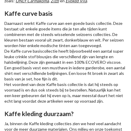
zoals:
ONLY Carmakoma
,
Zizzi
en
Evoked Vila
.
Kaffe curve basis
Daarnaast werkt Kaffe curve aan een goede basis collectie. Deze
bestaat uit enkele goede items die je ten alle tijden kunt
combineren met de steeds wisselende seizoens collecties. De
kleuren bestaan vooral uit zwart, donkerblauw en wit. Per seizoen
worden hier enkele modische tinten aan toegevoegd.
De Kaffe curve basiscollectie heeft bijvoorbeeld een aantal super
leuke crinkle stof blousjes die verschillend zijn van lengte en
halsbelijning. Deze zijn gemaakt in een 100% ECOVERO viscose.
Een goed basis vest een musthave in iedere garderobe, een aantal
shirt met verschillende belijningen. Een loose fit broek in zwart als
basis van je set, hoe fijn is dit.
Het voordeel van deze Kaffe basis collectie is dat hij steeds op
voorraad is en dus ook steeds bij te bestellen. Natuurlijk kan het
een keer gebeuren dat hij even op is, maar meestal duurt het niet
echt lang voordat deze artikelen weer op voorraad zijn.
Kaffe kleding duurzaam?
Ja, binnen de Kaffe kleding collecties zien we heel veel aandacht
voor de meer duurzame materialen. Ons milieu en onze toekomst