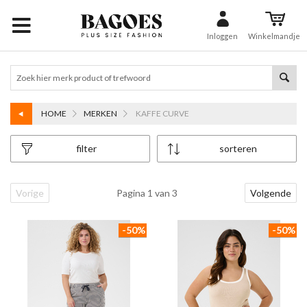
Inloggen
Winkelmandje
HOME
MERKEN
KAFFE CURVE
filter
sorteren
Vorige
Pagina 1 van 3
Volgende
-50%
-50%