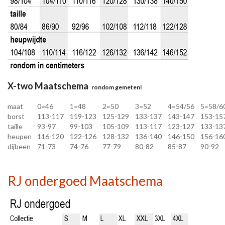
X-two Maatschema
rondom gemeten!
maat
0=46
1=48
2=50
3=52
4=54/56
5=58/6
borst
113-117
119-123
125-129
133-137
143-147
153-15
taille
93-97
99-103
105-109
113-117
123-127
133-13
heupen
116-120
122-126
128-132
136-140
146-150
156-16
dijbeen
71-73
74-76
77-79
80-82
85-87
90-92
RJ ondergoed Maatschema