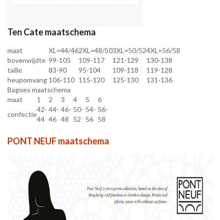
Ten Cate maatschema
maat
XL=44/46
2XL=48/50
3XL=50/52
4XL=56/58
bovenwijdte
99-105
109-117
121-129
130-138
taille
83-90
95-104
109-118
119-128
heupomvang
106-110
115-120
125-130
131-136
Bagoes maatschema
maat
1
2
3
4
5
6
42-
44-
46-
50-
54-
56-
confectie
44
46
48
52
56
58
PONT NEUF maatschema