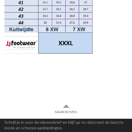
NAAR BOVEN
Schrijf je in voor de nieuwsbrief en blijf up-to-date met de laatste
mode en scherpe aanbiedingen.