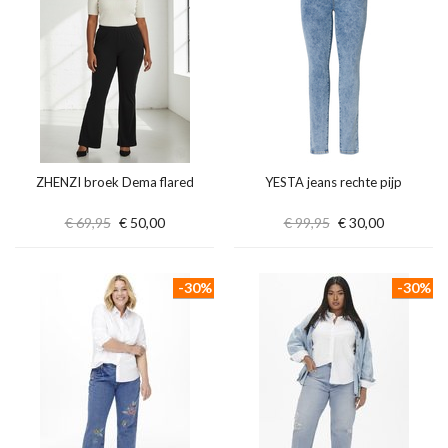
ZHENZI broek Dema flared
YESTA jeans rechte pijp
€ 69,95
€ 50,00
€ 99,95
€ 30,00
-30%
-30%