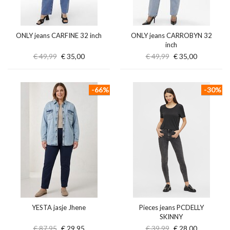
ONLY jeans CARFINE 32 inch
ONLY jeans CARROBYN 32
inch
€ 49,99
€ 35,00
€ 49,99
€ 35,00
-66%
-30%
YESTA jasje Jhene
Pieces jeans PCDELLY
SKINNY
€ 87,95
€ 29,95
€ 39,99
€ 28,00