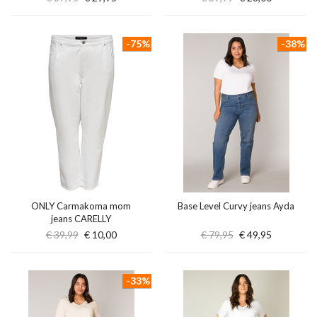
-75%
-38%
ONLY Carmakoma mom
Base Level Curvy jeans Ayda
jeans CARELLY
€ 39,99
€ 10,00
€ 79,95
€ 49,95
-33%