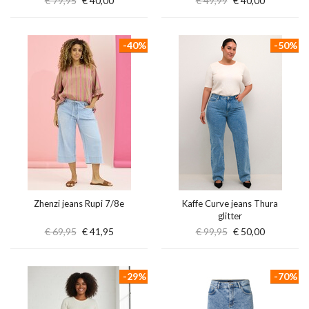
€ 79,95
€ 40,00
€ 49,99
€ 40,00
-40%
-50%
Zhenzi jeans Rupi 7/8e
Kaffe Curve jeans Thura
glitter
€ 69,95
€ 41,95
€ 99,95
€ 50,00
-29%
-70%