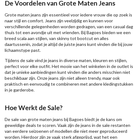
De Voordelen van Grote Maten Jeans
Grote maten jeans zijn essentieel voor iedere vrouw die op zoek is
naar stijl en comfort. Jeans zijn veelzijdig en kunnen voor
verschillende gelegenheden worden gedragen, van een casual dag
thuis tot een avondje uit met vrienden. Bij Bagoes bieden we een
breed scala aan stijlen, van skinny tot bootcut en alles
daartussenin, zodat je altijd de juiste jeans kunt vinden die bij jouw
lichaamstype past.
Tijdens de sale vind je jeans in diverse maten, kleuren en stijlen,
perfect voor elke outfit. Het mooie van het winkelen in de outlet is
dat je unieke aanbiedingen kunt vinden die anders misschien niet
beschikbaar zijn. Onze jeans zijn niet alleen trendy, maar ook
praktisch en eenvoudig te combineren met andere kledingstukken
in je garderobe.
Hoe Werkt de Sale?
De sale van grote maten jeans bij Bagoes biedt je de kans om
geweldige deals te scoren. Vaak zijn de jeans in de sale restanten
van eerdere seizoenen of modellen die niet meer geproduceerd
worden. Hierdoor zijn ze vaak sterk afgeprijsd, wat het een