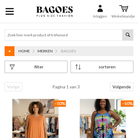
Inloggen
Winkelmandje
HOME
MERKEN
BAGOES
filter
sorteren
Vorige
Pagina 1 van 3
Volgende
-50%
-50%