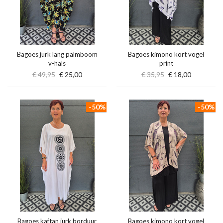
Bagoes jurk lang palmboom
Bagoes kimono kort vogel
v-hals
print
€ 49,95
€ 25,00
€ 35,95
€ 18,00
-50%
-50%
Bagoes kaftan jurk borduur
Bagoes kimono kort vogel