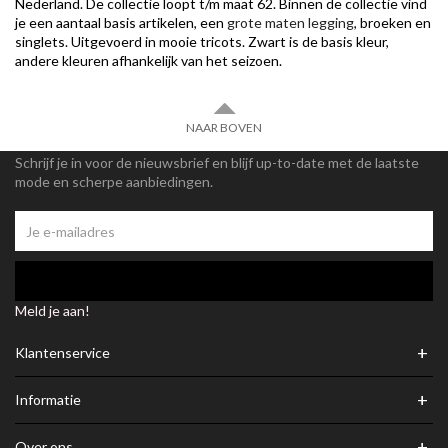
Nederland. De collectie loopt t/m maat 62. Binnen de collectie vind
je een aantaal basis artikelen, een
grote maten legging
, broeken en
singlets. Uitgevoerd in mooie tricots. Zwart is de basis kleur,
andere kleuren afhankelijk van het seizoen.
NAAR BOVEN
Schrijf je in voor de nieuwsbrief en blijf up-to-date met de laatste
mode en scherpe aanbiedingen.
Meld je aan!
+
Klantenservice
+
Informatie
+
Over ons