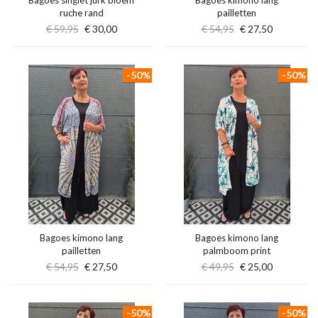
Bagoes singlet jurk bloem
Bagoes kimono lang
ruche rand
pailletten
€ 59,95
€ 30,00
€ 54,95
€ 27,50
-50%
-50%
Bagoes kimono lang
Bagoes kimono lang
pailletten
palmboom print
€ 54,95
€ 27,50
€ 49,95
€ 25,00
-50%
-50%