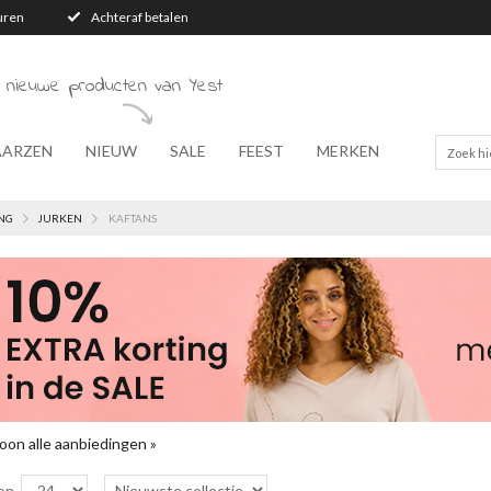
turen
Achteraf betalen
 nieuwe producten van Yest
AARZEN
NIEUW
SALE
FEEST
MERKEN
NG
JURKEN
KAFTANS
oon alle aanbiedingen »
on