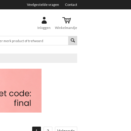
Veelgestelde vragen
Contact
Inloggen
Winkelmandje
1
2
Volgende