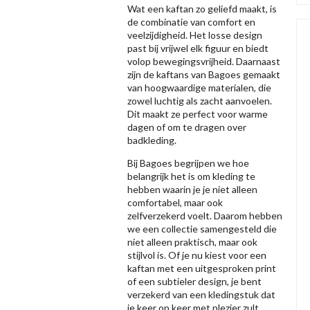
Wat een kaftan zo geliefd maakt, is
de combinatie van comfort en
veelzijdigheid. Het losse design
past bij vrijwel elk figuur en biedt
volop bewegingsvrijheid. Daarnaast
zijn de kaftans van Bagoes gemaakt
van hoogwaardige materialen, die
zowel luchtig als zacht aanvoelen.
Dit maakt ze perfect voor warme
dagen of om te dragen over
badkleding.
Bij Bagoes begrijpen we hoe
belangrijk het is om kleding te
hebben waarin je je niet alleen
comfortabel, maar ook
zelfverzekerd voelt. Daarom hebben
we een collectie samengesteld die
niet alleen praktisch, maar ook
stijlvol is. Of je nu kiest voor een
kaftan met een uitgesproken print
of een subtieler design, je bent
verzekerd van een kledingstuk dat
je keer op keer met plezier zult