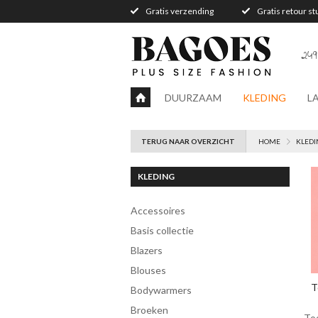
Gratis verzending
Gratis retour s
249
DUURZAAM
KLEDING
L
TERUG NAAR OVERZICHT
HOME
KLEDI
KLEDING
accessoires
Basis collectie
blazers
blouses
T
bodywarmers
broeken
To