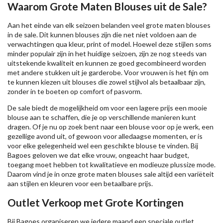
Waarom Grote Maten Blouses uit de Sale?
Aan het einde van elk seizoen belanden veel grote maten blouses
in de sale. Dit kunnen blouses zijn die net niet voldoen aan de
verwachtingen qua kleur, print of model. Hoewel deze stijlen soms
minder populair zijn in het huidige seizoen, zijn ze nog steeds van
uitstekende kwaliteit en kunnen ze goed gecombineerd worden
met andere stukken uit je garderobe. Voor vrouwen is het fijn om
te kunnen kiezen uit blouses die zowel stijlvol als betaalbaar zijn,
zonder in te boeten op comfort of pasvorm.
De sale biedt de mogelijkheid om voor een lagere prijs een mooie
blouse aan te schaffen, die je op verschillende manieren kunt
dragen. Of je nu op zoek bent naar een blouse voor op je werk, een
gezellige avond uit, of gewoon voor alledaagse momenten, er is
voor elke gelegenheid wel een geschikte blouse te vinden. Bij
Bagoes geloven we dat elke vrouw, ongeacht haar budget,
toegang moet hebben tot kwalitatieve en modieuze plussize mode.
Daarom vind je in onze grote maten blouses sale altijd een variëteit
aan stijlen en kleuren voor een betaalbare prijs.
Outlet Verkoop met Grote Kortingen
Bij Bagoes organiseren we iedere maand een speciale outlet