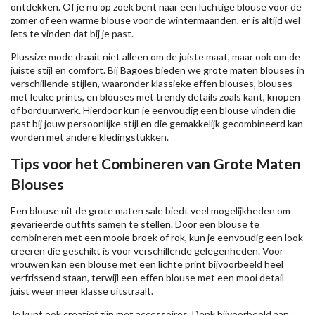
ontdekken. Of je nu op zoek bent naar een luchtige blouse voor de
zomer of een warme blouse voor de wintermaanden, er is altijd wel
iets te vinden dat bij je past.
Plussize mode draait niet alleen om de juiste maat, maar ook om de
juiste stijl en comfort. Bij Bagoes bieden we grote maten blouses in
verschillende stijlen, waaronder klassieke effen blouses, blouses
met leuke prints, en blouses met trendy details zoals kant, knopen
of borduurwerk. Hierdoor kun je eenvoudig een blouse vinden die
past bij jouw persoonlijke stijl en die gemakkelijk gecombineerd kan
worden met andere kledingstukken.
Tips voor het Combineren van Grote Maten
Blouses
Een blouse uit de grote maten sale biedt veel mogelijkheden om
gevarieerde outfits samen te stellen. Door een blouse te
combineren met een mooie broek of rok, kun je eenvoudig een look
creëren die geschikt is voor verschillende gelegenheden. Voor
vrouwen kan een blouse met een lichte print bijvoorbeeld heel
verfrissend staan, terwijl een effen blouse met een mooi detail
juist weer meer klasse uitstraalt.
Je kunt ook creatief zijn met accessoires. Denk bijvoorbeeld aan