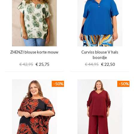
ZHENZI blouse korte mouw
Curviss blouse V hals
boordje
€ 42,95
€ 25,75
€ 44,95
€ 22,50
-50%
-50%