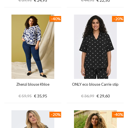
€ 39,95
€ 24,95
€ 44,95
€ 22,50
-40%
-20%
Zhenzi blouse Khloe
ONLY eco blouse Carrie stip
€ 59,95
€ 35,95
€ 36,99
€ 29,60
-20%
-40%