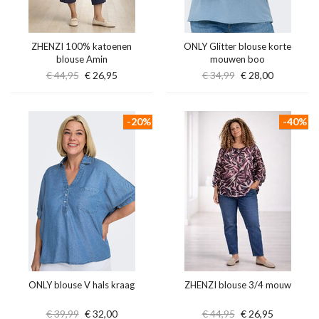
ZHENZI 100% katoenen
ONLY Glitter blouse korte
blouse Amin
mouwen boo
€ 44,95
€ 26,95
€ 34,99
€ 28,00
-20%
-40%
ONLY blouse V hals kraag
ZHENZI blouse 3/4 mouw
€ 39,99
€ 32,00
€ 44,95
€ 26,95