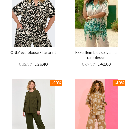
ONLY eco blouse Elite print
Exxcellent blouse Ivanna
randdessin
€ 32,99
€ 26,40
€ 69,99
€ 42,00
-50%
-40%