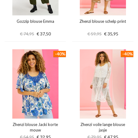
Gozzip blouse Emma
Zhenzi blouse schelp print
€ 74,95
€ 37,50
€ 59,95
€ 35,95
-40%
-40%
Zhenzi blouse Jacki korte
Zhenzi voile lange blouse
mouw
jasje
€ 54,95
€ 32,95
€ 79,95
€ 47,95