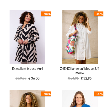
-40%
-40%
Exxcellent blouse Auri
ZHENZI lange uni blouse 3/4
mouw
€ 59,99
€ 36,00
€ 54,95
€ 32,95
-40%
-50%