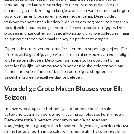
verkoop op de laatste zaterdag en de eerste zaterdag van de
maand. Tijdens deze dagen kun je profiteren van enorme kortingen
op grote maten blouses en andere mode-items. Deze outlet
verkoopevenementen bieden je de kans om nog meer te besparen
op stijlvolle blouses die je anders misschien zou laten liggen. De
blouses in onze outlet zijn vaak afkomstig uit vorige collecties, maar
ze zijn nog steeds helemaal trendy en perfect te dragen.
Tijdens de outlet verkoop kun je rekenen op superlage prijzen. De
sfeer is altijd gezellig, en je vindt er een ruime keuze aan voordelige
grote maten blouses. De prijzen zijn soms zo laag dat het bijna
ongelooflijk lijkt. Voor vrouwen is het een leuke gelegenheid om
samen met vriendinnen of familie voordelig te shoppen en
tegelijkertijd een gezellige dag te beleven.
Voordelige Grote Maten Blouses voor Elk
Seizoen
In onze webshop is er het hele jaar door een speciale sale-
categorie waarin je voordelige grote maten blouses kunt vinden.
Deze categorie is perfect voor vrouwen die houden van
koopjesjagen en graag willen besparen. Regelmatig worden nieuwe
items toegevoegd aan de sale, waardoor je altijd iets nieuws kunt