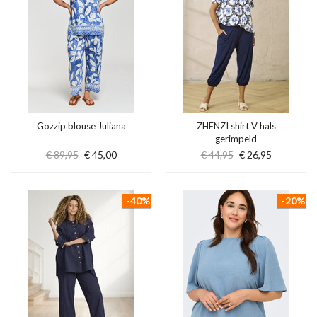
Gozzip blouse Juliana
ZHENZI shirt V hals
gerimpeld
€ 89,95
€ 45,00
€ 44,95
€ 26,95
-40%
-20%