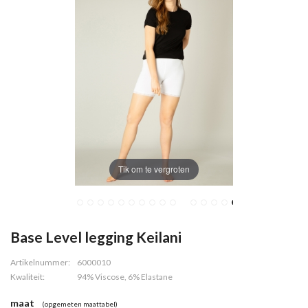
Tik om te vergroten
Base Level legging Keilani
Artikelnummer:
6000010
Kwaliteit:
94% Viscose, 6% Elastane
maat
(opgemeten maattabel)