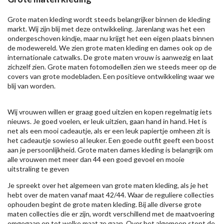
Grote maten kleding wordt steeds belangrijker binnen de kleding
markt. Wij zijn blij met deze ontwikkeling. Jarenlang was het een
ondergeschoven kindje, maar nu krijgt het een eigen plaats binnen
de modewereld. We zien grote maten kleding en dames ook op de
internationale catwalks. De grote maten vrouw is aanwezig en laat
zichzelf zien. Grote maten fotomodellen zien we steeds meer op de
covers van grote modebladen. Een positieve ontwikkeling waar we
blij van worden.
Wij vrouwen willen er graag goed uitzien en kopen regelmatig iets
nieuws. Je goed voelen, er leuk uitzien, gaan hand in hand. Het is
net als een mooi cadeautje, als er een leuk papiertje omheen zit is
het cadeautje sowieso al leuker. Een goede outfit geeft een boost
aan je persoonlijkheid. Grote maten dames kleding is belangrijk om
alle vrouwen met meer dan 44 een goed gevoel en mooie
uitstraling te geven
Je spreekt over het algemeen van grote maten kleding, als je het
hebt over de maten vanaf maat 42/44. Waar de reguliere collecties
ophouden begint de grote maten kleding. Bij alle diverse grote
maten collecties die er zijn, wordt verschillend met de maatvoering
omgegaan en tot welke maat ze gaan. Over het algemeen stopt de