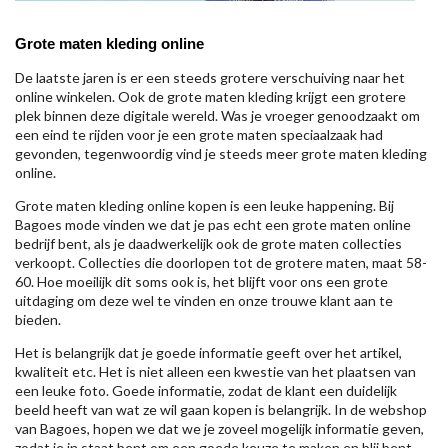
Grote maten kleding online
De laatste jaren is er een steeds grotere verschuiving naar het
online winkelen. Ook de grote maten kleding krijgt een grotere
plek binnen deze digitale wereld. Was je vroeger genoodzaakt om
een eind te rijden voor je een grote maten speciaalzaak had
gevonden, tegenwoordig vind je steeds meer grote maten kleding
online.
Grote maten kleding online kopen is een leuke happening. Bij
Bagoes mode vinden we dat je pas echt een grote maten online
bedrijf bent, als je daadwerkelijk ook de grote maten collecties
verkoopt. Collecties die doorlopen tot de grotere maten, maat 58-
60. Hoe moeilijk dit soms ook is, het blijft voor ons een grote
uitdaging om deze wel te vinden en onze trouwe klant aan te
bieden.
Het is belangrijk dat je goede informatie geeft over het artikel,
kwaliteit etc. Het is niet alleen een kwestie van het plaatsen van
een leuke foto. Goede informatie, zodat de klant een duidelijk
beeld heeft van wat ze wil gaan kopen is belangrijk. In de webshop
van Bagoes, hopen we dat we je zoveel mogelijk informatie geven,
zodat je in staat bent om een goede keuze te maken en blij bent