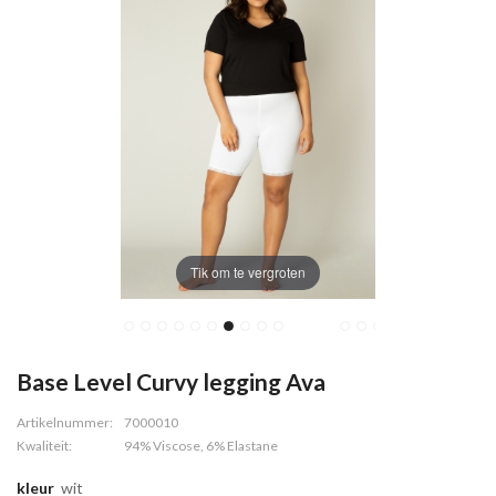
Tik om te vergroten
Base Level Curvy legging Ava
Artikelnummer:
7000010
Kwaliteit:
94% Viscose, 6% Elastane
kleur
wit