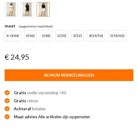
maat
(opgemeten maattabel)
X-0(44)
0(46)
1(48)
2(50)
3(52)
4(54/56)
5(58/60)
€ 24,95
IN MIJN WINKELWAGEN
Gratis
snelle verzending >40
Gratis
retour
Achteraf
betalen
Maat advies
Alle artikelen zijn opgemeten