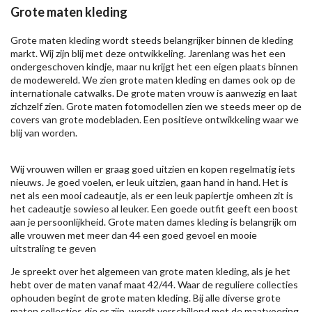
Grote maten kleding
Grote maten kleding wordt steeds belangrijker binnen de kleding
markt. Wij zijn blij met deze ontwikkeling. Jarenlang was het een
ondergeschoven kindje, maar nu krijgt het een eigen plaats binnen
de modewereld. We zien grote maten kleding en dames ook op de
internationale catwalks. De grote maten vrouw is aanwezig en laat
zichzelf zien. Grote maten fotomodellen zien we steeds meer op de
covers van grote modebladen. Een positieve ontwikkeling waar we
blij van worden.
Wij vrouwen willen er graag goed uitzien en kopen regelmatig iets
nieuws. Je goed voelen, er leuk uitzien, gaan hand in hand. Het is
net als een mooi cadeautje, als er een leuk papiertje omheen zit is
het cadeautje sowieso al leuker. Een goede outfit geeft een boost
aan je persoonlijkheid. Grote maten dames kleding is belangrijk om
alle vrouwen met meer dan 44 een goed gevoel en mooie
uitstraling te geven
Je spreekt over het algemeen van grote maten kleding, als je het
hebt over de maten vanaf maat 42/44. Waar de reguliere collecties
ophouden begint de grote maten kleding. Bij alle diverse grote
maten collecties die er zijn, wordt verschillend met de maatvoering