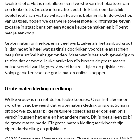
kwaliteit etc. Het is niet alleen een kwestie van het plaatsen van
een leuke foto. Goede informatie, zodat de klant een duidelijk
beeld heeft van wat ze wil gaan kopen is belangrijk. In de webshop
van Bagoes, hopen we dat we je zoveel mogelijk informatie geven,
zodat je in staat bent om een goede keuze te maken en blij bent
met je aankoop.
Grote maten online kopen is veel werk, zeker als het aanbod groot
is, dan moet je heel wat pagina's doorkijken voordat je misschien
het juiste artikel hebt gevonden. Maar wat is het toch geweldig om
te zien dat er zoveel leuke artikelen zijn binnen de grote maten
online wereld van Bagoes. Zoveel keuze, stijlen en prijsklassen.
Volop genieten voor de grote maten online-shopper.
Grote maten kleding goedkoop
Welke vrouw is nu niet dol op leuke koopjes. Over het algemeen
wordt er vaak beweerd dat grote maten kleding prijzig is. Soms is
dit ook wel zo, maar bij de reguliere collecties is er ook een prijs
verschil tussen het ene en het andere merk. Dit is niet alleen zo bij
de grote maten mode. Elk grote maten kleding merk heeft zijn
eigen doelstelling en prijsklasse.
ONLY Carmakoma
, Vero moda curve, Zhenzi, noem maar op. Wij bij