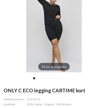
Tik om te vergroten
ONLY C ECO legging CARTIME kort
Artikelnummer:
15176212
Kwaliteit:
95% Cotton - Organic, 5% Elastane