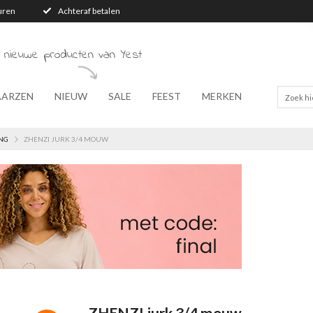
turen
Achteraf betalen
 nieuwe producten van Yest
AARZEN
NIEUW
SALE
FEEST
MERKEN
NG
ZHENZI JURK 3/4 MOUW
ZHENZI jurk 3/4 mouw