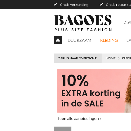
Gratis verzending
Gratis retour s
249
DUURZAAM
KLEDING
L
TERUG NAAR OVERZICHT
HOME
KLEDI
Toon alle aanbiedingen »