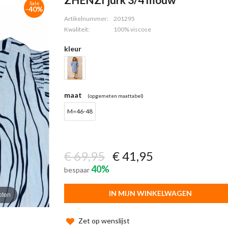
Sale
-40%
Artikelnummer:
201295
Kwaliteit:
100% viscose
kleur
maat
(opgemeten maattabel)
M=46-48
€ 69,95
€ 41,95
40%
bespaar
IN MIJN WINKELWAGEN
oten
Zet op wenslijst