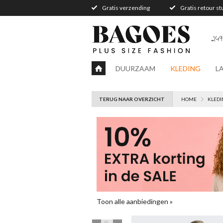
Gratis verzending
Gratis retour s
249
DUURZAAM
KLEDING
L
TERUG NAAR OVERZICHT
HOME
KLEDI
Toon alle aanbiedingen »