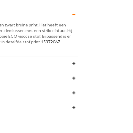
en zwart bruine print. Het heeft een
 en riemlussen met een strikceintuur. Hij
ooie ECO viscose stof. Bijpassend is er
k in dezelfde stof print
15372067