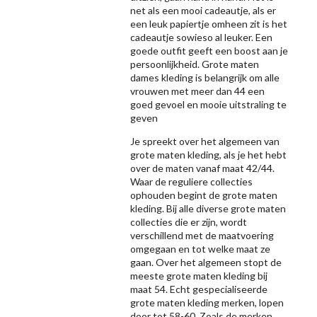
net als een mooi cadeautje, als er
een leuk papiertje omheen zit is het
cadeautje sowieso al leuker. Een
goede outfit geeft een boost aan je
persoonlijkheid. Grote maten
dames kleding is belangrijk om alle
vrouwen met meer dan 44 een
goed gevoel en mooie uitstraling te
geven
Je spreekt over het algemeen van
grote maten kleding, als je het hebt
over de maten vanaf maat 42/44.
Waar de reguliere collecties
ophouden begint de grote maten
kleding. Bij alle diverse grote maten
collecties die er zijn, wordt
verschillend met de maatvoering
omgegaan en tot welke maat ze
gaan. Over het algemeen stopt de
meeste grote maten kleding bij
maat 54. Echt gespecialiseerde
grote maten kleding merken, lopen
door tot 58-60. Zoals de merken