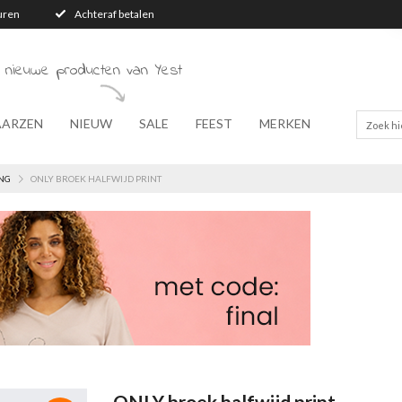
turen
Achteraf betalen
 nieuwe producten van Yest
AARZEN
NIEUW
SALE
FEEST
MERKEN
NG
ONLY BROEK HALFWIJD PRINT
ONLY broek halfwijd print