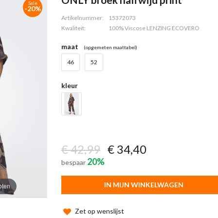
Sale
-20%
Artikelnummer:
15372073
Kwaliteit:
100% Viscose LENZING ECOVERO
maat
(opgemeten maattabel)
46
52
kleur
€ 42,99
€ 34,40
20%
bespaar
IN MIJN WINKELWAGEN
oten
Zet op wenslijst