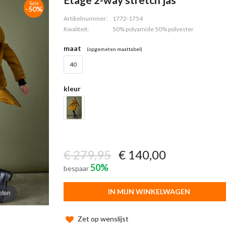
Sale
-50%
Artikelnummer:
1772-1754
Kwaliteit:
50% polyamide 50% polyester
maat
(opgemeten maattabel)
40
kleur
€ 279,95
€ 140,00
50%
bespaar
IN MIJN WINKELWAGEN
oten
Zet op wenslijst