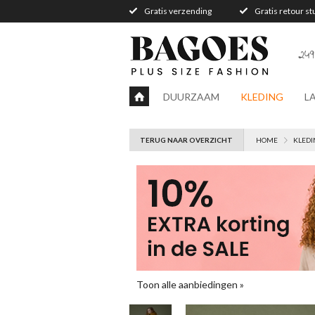
Gratis verzending
Gratis retour s
249
DUURZAAM
KLEDING
L
TERUG NAAR OVERZICHT
HOME
KLEDI
Toon alle aanbiedingen »