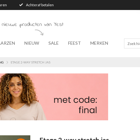
turen
Achteraf betalen
 nieuwe producten van Yest
AARZEN
NIEUW
SALE
FEEST
MERKEN
NG
ETAGE 2-WAY STRETCH JAS
Etage 2-way stretch jas