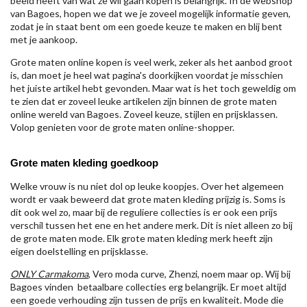
beeld heeft van wat ze wil gaan kopen is belangrijk. In de webshop
van Bagoes, hopen we dat we je zoveel mogelijk informatie geven,
zodat je in staat bent om een goede keuze te maken en blij bent
met je aankoop.
Grote maten online kopen is veel werk, zeker als het aanbod groot
is, dan moet je heel wat pagina's doorkijken voordat je misschien
het juiste artikel hebt gevonden. Maar wat is het toch geweldig om
te zien dat er zoveel leuke artikelen zijn binnen de grote maten
online wereld van Bagoes. Zoveel keuze, stijlen en prijsklassen.
Volop genieten voor de grote maten online-shopper.
Grote maten kleding goedkoop
Welke vrouw is nu niet dol op leuke koopjes. Over het algemeen
wordt er vaak beweerd dat grote maten kleding prijzig is. Soms is
dit ook wel zo, maar bij de reguliere collecties is er ook een prijs
verschil tussen het ene en het andere merk. Dit is niet alleen zo bij
de grote maten mode. Elk grote maten kleding merk heeft zijn
eigen doelstelling en prijsklasse.
ONLY Carmakoma
, Vero moda curve, Zhenzi, noem maar op. Wij bij
Bagoes vinden betaalbare collecties erg belangrijk. Er moet altijd
een goede verhouding zijn tussen de prijs en kwaliteit. Mode die