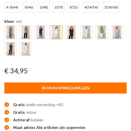
X-0(44)
0(46)
1(48)
2(50)
3(52)
4(54/56)
5(58/60)
kleur
wit
€ 34,95
IN MIJN WINKELWAGEN
Gratis
snelle verzending >40
Gratis
retour
Achteraf
betalen
Maat advies
Alle artikelen zijn opgemeten