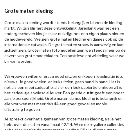
Grote maten kleding
Grote maten kleding wordt steeds belangrijker binnen de kleding
markt. Wij zijn blij met deze ontwikkeling. Jarenlang was het een
ondergeschoven kindje, maar nu krijgt het een eigen plaats binnen
de modewereld. We zien grote maten kleding en dames ook op de
internationale catwalks. De grote maten vrouw is aanwezig en laat
zichzelf zien. Grote maten fotomodellen zien we steeds meer op de
covers van grote modebladen. Een positieve ontwikkeling waar we
blij van worden.
Wij vrouwen willen er graag goed uitzien en kopen regelmatig iets
nieuws. Je goed voelen, er leuk uitzien, gaan hand in hand. Het is
net als een mooi cadeautje, als er een leuk papiertje omheen zit is
het cadeautje sowieso al leuker. Een goede outfit geeft een boost
aan je persoonlijkheid. Grote maten dames kleding is belangrijk om
alle vrouwen met meer dan 44 een goed gevoel en mooie
uitstraling te geven
Je spreekt over het algemeen van grote maten kleding, als je het
hebt over de maten vanaf maat 42/44. Waar de reguliere collecties
ophouden begint de grote maten kleding. Bij alle diverse grote