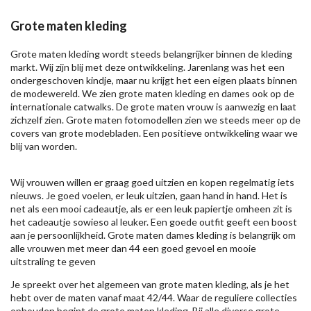
Grote maten kleding
Grote maten kleding wordt steeds belangrijker binnen de kleding
markt. Wij zijn blij met deze ontwikkeling. Jarenlang was het een
ondergeschoven kindje, maar nu krijgt het een eigen plaats binnen
de modewereld. We zien grote maten kleding en dames ook op de
internationale catwalks. De grote maten vrouw is aanwezig en laat
zichzelf zien. Grote maten fotomodellen zien we steeds meer op de
covers van grote modebladen. Een positieve ontwikkeling waar we
blij van worden.
Wij vrouwen willen er graag goed uitzien en kopen regelmatig iets
nieuws. Je goed voelen, er leuk uitzien, gaan hand in hand. Het is
net als een mooi cadeautje, als er een leuk papiertje omheen zit is
het cadeautje sowieso al leuker. Een goede outfit geeft een boost
aan je persoonlijkheid. Grote maten dames kleding is belangrijk om
alle vrouwen met meer dan 44 een goed gevoel en mooie
uitstraling te geven
Je spreekt over het algemeen van grote maten kleding, als je het
hebt over de maten vanaf maat 42/44. Waar de reguliere collecties
ophouden begint de grote maten kleding. Bij alle diverse grote