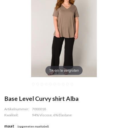
Tik om te vergroten
Base Level Curvy shirt Alba
Artikelnummer:
7000018
Kwaliteit:
94% Viscose, 6% Elastane
maat
(opgemeten maattabel)