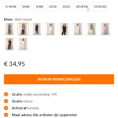
X-0(44)
0(46)
1(48)
2(50)
3(52)
4(54/56)
5(58/60)
kleur
dark taupe
€ 34,95
IN MIJN WINKELWAGEN
Gratis
snelle verzending >40
Gratis
retour
Achteraf
betalen
Maat advies
Alle artikelen zijn opgemeten