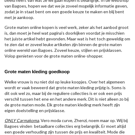
beeld heeft van wat ze wil gaan kopen is belangrijk. In de webshop
van Bagoes, hopen we dat we je zoveel mogelijk informatie geven,
zodat je in staat bent om een goede keuze te maken en blij bent
met je aankoop.
Grote maten online kopen is veel werk, zeker als het aanbod groot
is, dan moet je heel wat pagina's doorkijken voordat je misschien
het juiste artikel hebt gevonden. Maar wat is het toch geweldig om
te zien dat er zoveel leuke artikelen zijn binnen de grote maten
online wereld van Bagoes. Zoveel keuze, stijlen en prijsklassen.
Volop genieten voor de grote maten online-shopper.
Grote maten kleding goedkoop
Welke vrouw is nu niet dol op leuke koopjes. Over het algemeen
wordt er vaak beweerd dat grote maten kleding prijzig is. Soms is
dit ook wel zo, maar bij de reguliere collecties is er ook een prijs
verschil tussen het ene en het andere merk. Dit is niet alleen zo bij
de grote maten mode. Elk grote maten kleding merk heeft zijn
eigen doelstelling en prijsklasse.
ONLY Carmakoma
, Vero moda curve, Zhenzi, noem maar op. Wij bij
Bagoes vinden betaalbare collecties erg belangrijk. Er moet altijd
een goede verhouding zijn tussen de prijs en kwaliteit. Mode die