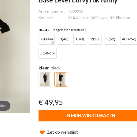
Artikelnummer:
7000015
Kwaliteit:
65% Viscose, 30% Nylon, 5% Elastane
maat
(opgemeten maattabel)
X-0(44)
0(46)
1(48)
2(50)
3(52)
4(54/56)
5(58/60)
kleur
black
€ 49,95
oten
IN MIJN WINKELWAGEN
Zet op wenslijst