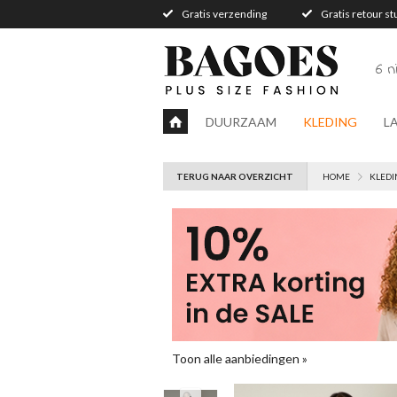
Gratis verzending
Gratis retour s
6 
DUURZAAM
KLEDING
L
TERUG NAAR OVERZICHT
HOME
KLEDI
Toon alle aanbiedingen »