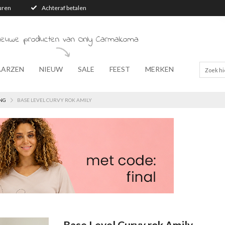
turen
Achteraf betalen
nieuwe producten van Only Carmakoma
AARZEN
NIEUW
SALE
FEEST
MERKEN
NG
BASE LEVEL CURVY ROK AMILY
Base Level Curvy rok Amily