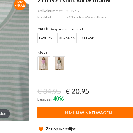
Sale
-40%
Artikelnummer:
201258
Kwaliteit:
94% cotton 6% elasthane
maat
(opgemeten maattabel)
L=50-52
XL=54-56
XXL=58
kleur
€ 34,95
€ 20,95
40%
bespaar
IN MIJN WINKELWAGEN
oten
Zet op wenslijst