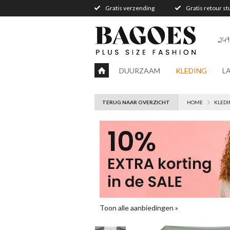
Gratis verzending
Gratis retour s
249
DUURZAAM
KLEDING
L
TERUG NAAR OVERZICHT
HOME
KLEDI
Toon alle aanbiedingen »