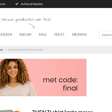
turen
Achteraf betalen
 nieuwe producten van Yest
AARZEN
NIEUW
SALE
FEEST
MERKEN
NG
ZHENZI SHIRT KORTE MOUW
ZHENZI shirt korte mouw