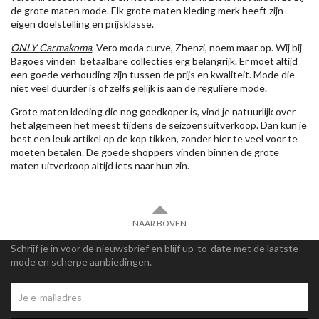
de grote maten mode. Elk grote maten kleding merk heeft zijn
eigen doelstelling en prijsklasse.
ONLY Carmakoma
, Vero moda curve, Zhenzi, noem maar op. Wij bij
Bagoes vinden betaalbare collecties erg belangrijk. Er moet altijd
een goede verhouding zijn tussen de prijs en kwaliteit. Mode die
niet veel duurder is of zelfs gelijk is aan de reguliere mode.
Grote maten kleding die nog goedkoper is, vind je natuurlijk over
het algemeen het meest tijdens de seizoensuitverkoop. Dan kun je
best een leuk artikel op de kop tikken, zonder hier te veel voor te
moeten betalen. De goede shoppers vinden binnen de grote
maten uitverkoop altijd iets naar hun zin.
NAAR BOVEN
Schrijf je in voor de nieuwsbrief en blijf up-to-date met de laatste
mode en scherpe aanbiedingen.