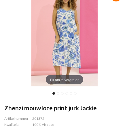
Tik om te vergroten
Zhenzi mouwloze print jurk Jackie
Artikelnummer:
201372
Kwaliteit:
100% Viscose