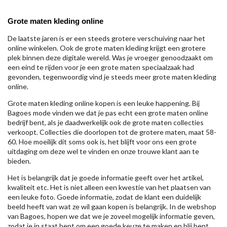
Grote maten kleding online
De laatste jaren is er een steeds grotere verschuiving naar het
online winkelen. Ook de grote maten kleding krijgt een grotere
plek binnen deze digitale wereld. Was je vroeger genoodzaakt om
een eind te rijden voor je een grote maten speciaalzaak had
gevonden, tegenwoordig vind je steeds meer grote maten kleding
online.
Grote maten kleding online kopen is een leuke happening. Bij
Bagoes mode vinden we dat je pas echt een grote maten online
bedrijf bent, als je daadwerkelijk ook de grote maten collecties
verkoopt. Collecties die doorlopen tot de grotere maten, maat 58-
60. Hoe moeilijk dit soms ook is, het blijft voor ons een grote
uitdaging om deze wel te vinden en onze trouwe klant aan te
bieden.
Het is belangrijk dat je goede informatie geeft over het artikel,
kwaliteit etc. Het is niet alleen een kwestie van het plaatsen van
een leuke foto. Goede informatie, zodat de klant een duidelijk
beeld heeft van wat ze wil gaan kopen is belangrijk. In de webshop
van Bagoes, hopen we dat we je zoveel mogelijk informatie geven,
zodat je in staat bent om een goede keuze te maken en blij bent