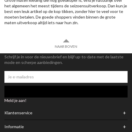
Grote maten kleding die nog goedkoper is, vind je natuurlijk over
het algemeen het meest tijdens de seizoensuitverkoop. Dan kun je
best een leuk artikel op de kop tikken, zonder hier te veel voor te
moeten betalen. De goede shoppers vinden binnen de grote
maten uitverkoop altijd iets naar hun zin.
NAAR BOVEN
Schrijf je in voor de nieuwsbrief en blijf up-to-date met de laatste
mode en scherpe aanbiedingen.
Meld je aan!
+
Klantenservice
+
Informatie