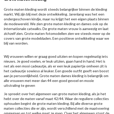
Grote maten kleding wordt steeds belangrijker binnen de kleding
markt. Wij zijn blij met deze ontwikkeling. Jarenlang was het een
ondergeschoven kindje, maar nu krijgt het een eigen plaats binnen
de modewereld. We zien grote maten kleding en dames ook op de
internationale catwalks. De grote maten vrouw is aanwezig en laat
zichzelf zien. Grote maten fotomodellen zien we steeds meer op de
covers van grote modebladen. Een positieve ontwikkeling waar we
blij van worden.
Wij vrouwen willen er graag goed uitzien en kopen regelmatig iets
nieuws. Je goed voelen, er leuk uitzien, gaan hand in hand. Het is
net als een mooi cadeautje, als er een leuk papiertje omheen zit is
het cadeautje sowieso al leuker. Een goede outfit geeft een boost
aan je persoonlijkheid. Grote maten dames kleding is belangrijk om
alle vrouwen met meer dan 44 een goed gevoel en mooie
uitstraling te geven
Je spreekt over het algemeen van grote maten kleding, als je het
hebt over de maten vanaf maat 42/44. Waar de reguliere collecties
ophouden begint de grote maten kleding. Bij alle diverse grote
maten collecties die er zijn, wordt verschillend met de maatvoering
omgegaan en tot welke maat ze gaan. Over het algemeen stopt de