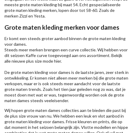
meeste grote maten kleding bij maat 54. Echt gespecialiseerde
grote maten kleding merken, lopen door tot 58-60. Zoals de
merken
Zizzi
en Yesta.
Grote maten kleding merken voor dames
Er komt een steeds groter aanbod binnen de grote maten kleding
voor dames.
Steeds meer merken brengen een curve collectie. Wij hebben voor
dit seizoen
Kaffe
curve toegevoegd aan ons assortiment. Bekijk
alle nieuwe
plus size mode
hier.
De grote maten kleding voor dames is de laatste jaren, zeer sterk in
ontwikkeling. Er komen niet alleen meer merken bij die grote maten
verkopen, maar er is ook steeds meer aandacht voor de laatste
grote maten trends. Zoals het tien jaar geleden nog zo was, dat je
moest doen met wat er was, tegenwoordig worden ook de grote
maten dames steeds veeleisender.
Wij hopen grote maten dames collecties aan te bieden die past bij
de plus size vrouw van nu. We hebben een leuk en vlot aanbod in
grote maten kleding voor dames. Frisse kleuren en prints, die op
dat moment in het seizoen belangrijk zijn. Vlotte modellen en hippe
combinaties dat is wat grote maten dames willen. Ook zij wil met