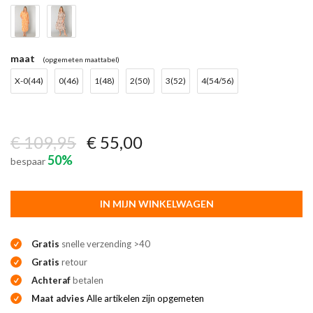
maat
(opgemeten maattabel)
X-0(44)
0(46)
1(48)
2(50)
3(52)
4(54/56)
€ 109,95
€ 55,00
50%
bespaar
IN MIJN WINKELWAGEN
Gratis
snelle verzending >40
Gratis
retour
Achteraf
betalen
Maat advies
Alle artikelen zijn opgemeten