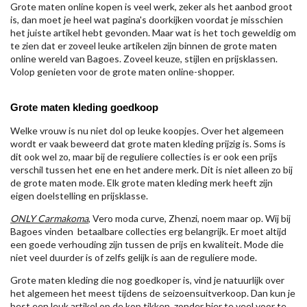
Grote maten online kopen is veel werk, zeker als het aanbod groot
is, dan moet je heel wat pagina's doorkijken voordat je misschien
het juiste artikel hebt gevonden. Maar wat is het toch geweldig om
te zien dat er zoveel leuke artikelen zijn binnen de grote maten
online wereld van Bagoes. Zoveel keuze, stijlen en prijsklassen.
Volop genieten voor de grote maten online-shopper.
Grote maten kleding goedkoop
Welke vrouw is nu niet dol op leuke koopjes. Over het algemeen
wordt er vaak beweerd dat grote maten kleding prijzig is. Soms is
dit ook wel zo, maar bij de reguliere collecties is er ook een prijs
verschil tussen het ene en het andere merk. Dit is niet alleen zo bij
de grote maten mode. Elk grote maten kleding merk heeft zijn
eigen doelstelling en prijsklasse.
ONLY Carmakoma
, Vero moda curve, Zhenzi, noem maar op. Wij bij
Bagoes vinden betaalbare collecties erg belangrijk. Er moet altijd
een goede verhouding zijn tussen de prijs en kwaliteit. Mode die
niet veel duurder is of zelfs gelijk is aan de reguliere mode.
Grote maten kleding die nog goedkoper is, vind je natuurlijk over
het algemeen het meest tijdens de seizoensuitverkoop. Dan kun je
best een leuk artikel op de kop tikken, zonder hier te veel voor te