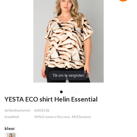
Tik om te vergroten
YESTA ECO shirt Helin Essential
Artikelnummer:
A005242
Kwaliteit:
96% Ecovero Viscose, 4% Elastane
kleur