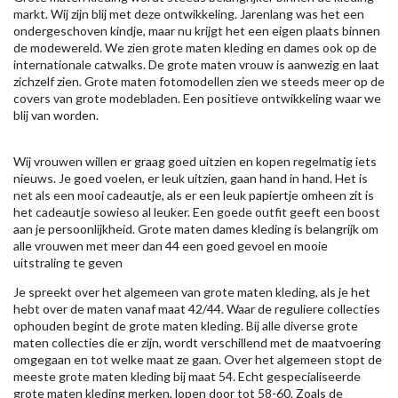
markt. Wij zijn blij met deze ontwikkeling. Jarenlang was het een
ondergeschoven kindje, maar nu krijgt het een eigen plaats binnen
de modewereld. We zien grote maten kleding en dames ook op de
internationale catwalks. De grote maten vrouw is aanwezig en laat
zichzelf zien. Grote maten fotomodellen zien we steeds meer op de
covers van grote modebladen. Een positieve ontwikkeling waar we
blij van worden.
Wij vrouwen willen er graag goed uitzien en kopen regelmatig iets
nieuws. Je goed voelen, er leuk uitzien, gaan hand in hand. Het is
net als een mooi cadeautje, als er een leuk papiertje omheen zit is
het cadeautje sowieso al leuker. Een goede outfit geeft een boost
aan je persoonlijkheid. Grote maten dames kleding is belangrijk om
alle vrouwen met meer dan 44 een goed gevoel en mooie
uitstraling te geven
Je spreekt over het algemeen van grote maten kleding, als je het
hebt over de maten vanaf maat 42/44. Waar de reguliere collecties
ophouden begint de grote maten kleding. Bij alle diverse grote
maten collecties die er zijn, wordt verschillend met de maatvoering
omgegaan en tot welke maat ze gaan. Over het algemeen stopt de
meeste grote maten kleding bij maat 54. Echt gespecialiseerde
grote maten kleding merken, lopen door tot 58-60. Zoals de