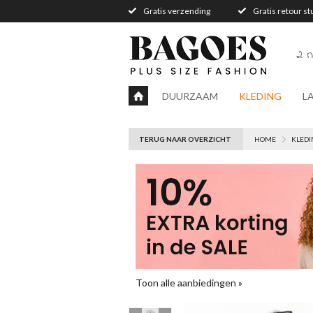
Gratis verzending
Gratis retour s
2 n
DUURZAAM
KLEDING
L
TERUG NAAR OVERZICHT
HOME
KLEDI
Toon alle aanbiedingen »