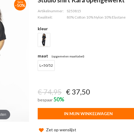
Sale
-50%
Artikelnummer:
S253815
Kwaliteit:
80% Cotton 10% Nylon 10% Elastane
kleur
maat
(opgemeten maattabel)
L=50/52
€ 74,95
€ 37,50
50%
bespaar
IN MIJN WINKELWAGEN
oten
Zet op wenslijst