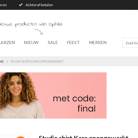
turen
Achteraf betalen
ieuwe producten van Ophilia
AARZEN
NIEUW
SALE
FEEST
MERKEN
NG
STUDIO SHIRT KARA OPENGEWERKT
Studio shirt Kara opengewerkt