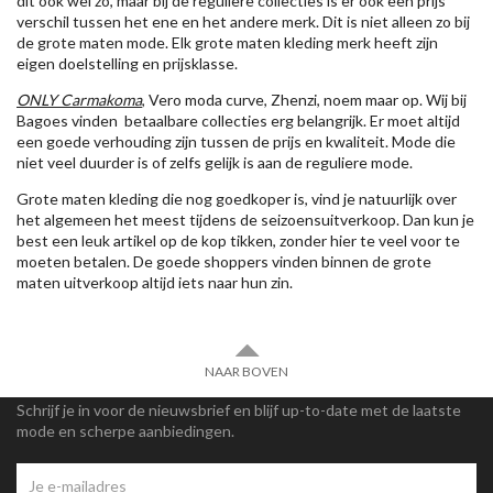
dit ook wel zo, maar bij de reguliere collecties is er ook een prijs
verschil tussen het ene en het andere merk. Dit is niet alleen zo bij
de grote maten mode. Elk grote maten kleding merk heeft zijn
eigen doelstelling en prijsklasse.
ONLY Carmakoma
, Vero moda curve, Zhenzi, noem maar op. Wij bij
Bagoes vinden betaalbare collecties erg belangrijk. Er moet altijd
een goede verhouding zijn tussen de prijs en kwaliteit. Mode die
niet veel duurder is of zelfs gelijk is aan de reguliere mode.
Grote maten kleding die nog goedkoper is, vind je natuurlijk over
het algemeen het meest tijdens de seizoensuitverkoop. Dan kun je
best een leuk artikel op de kop tikken, zonder hier te veel voor te
moeten betalen. De goede shoppers vinden binnen de grote
maten uitverkoop altijd iets naar hun zin.
NAAR BOVEN
Schrijf je in voor de nieuwsbrief en blijf up-to-date met de laatste
mode en scherpe aanbiedingen.