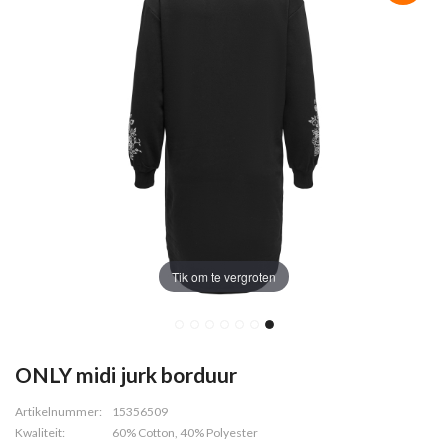
Tik om te vergroten
ONLY midi jurk borduur
Artikelnummer:
15356509
Kwaliteit:
60% Cotton, 40% Polyester