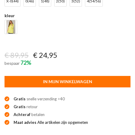
X-0(44)
0(46)
1(48)
2(50)
3(52)
4(54/56)
kleur
€ 89,95
€ 24,95
72%
bespaar
IN MIJN WINKELWAGEN
Gratis
snelle verzending >40
Gratis
retour
Achteraf
betalen
Maat advies
Alle artikelen zijn opgemeten