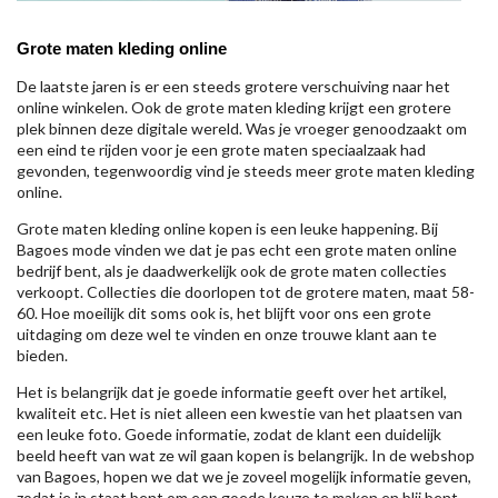
Grote maten kleding online
De laatste jaren is er een steeds grotere verschuiving naar het
online winkelen. Ook de grote maten kleding krijgt een grotere
plek binnen deze digitale wereld. Was je vroeger genoodzaakt om
een eind te rijden voor je een grote maten speciaalzaak had
gevonden, tegenwoordig vind je steeds meer grote maten kleding
online.
Grote maten kleding online kopen is een leuke happening. Bij
Bagoes mode vinden we dat je pas echt een grote maten online
bedrijf bent, als je daadwerkelijk ook de grote maten collecties
verkoopt. Collecties die doorlopen tot de grotere maten, maat 58-
60. Hoe moeilijk dit soms ook is, het blijft voor ons een grote
uitdaging om deze wel te vinden en onze trouwe klant aan te
bieden.
Het is belangrijk dat je goede informatie geeft over het artikel,
kwaliteit etc. Het is niet alleen een kwestie van het plaatsen van
een leuke foto. Goede informatie, zodat de klant een duidelijk
beeld heeft van wat ze wil gaan kopen is belangrijk. In de webshop
van Bagoes, hopen we dat we je zoveel mogelijk informatie geven,
zodat je in staat bent om een goede keuze te maken en blij bent