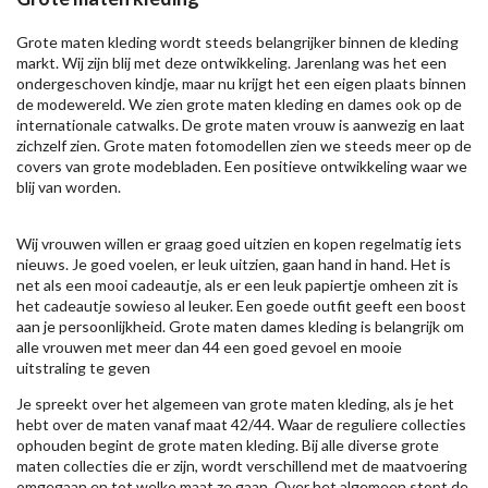
Grote maten kleding wordt steeds belangrijker binnen de kleding
markt. Wij zijn blij met deze ontwikkeling. Jarenlang was het een
ondergeschoven kindje, maar nu krijgt het een eigen plaats binnen
de modewereld. We zien grote maten kleding en dames ook op de
internationale catwalks. De grote maten vrouw is aanwezig en laat
zichzelf zien. Grote maten fotomodellen zien we steeds meer op de
covers van grote modebladen. Een positieve ontwikkeling waar we
blij van worden.
Wij vrouwen willen er graag goed uitzien en kopen regelmatig iets
nieuws. Je goed voelen, er leuk uitzien, gaan hand in hand. Het is
net als een mooi cadeautje, als er een leuk papiertje omheen zit is
het cadeautje sowieso al leuker. Een goede outfit geeft een boost
aan je persoonlijkheid. Grote maten dames kleding is belangrijk om
alle vrouwen met meer dan 44 een goed gevoel en mooie
uitstraling te geven
Je spreekt over het algemeen van grote maten kleding, als je het
hebt over de maten vanaf maat 42/44. Waar de reguliere collecties
ophouden begint de grote maten kleding. Bij alle diverse grote
maten collecties die er zijn, wordt verschillend met de maatvoering
omgegaan en tot welke maat ze gaan. Over het algemeen stopt de